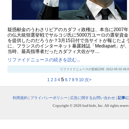
疑惑献金のうわさリビアのカダフィ政権は、本当に2007年
の仏大統領選挙戦でサルコジ氏に5000万ユーロの選挙資金
を提供したのだろうか？3月15日付で当サイトが報じたよ
に、フランスのインターネット暴露雑誌「Mediapart」が
当時、最高指導者だったカダフィ大佐がサ…
リファイドニュースの続きを読む...
リファイドニュースの投稿日時: 2012-05-02 06:0
5
1
2
3
4
6
7
8
9
10
次>
利用規約
|
プライバシーポリシー
|
広告に関するお問い合わせ
|
記事に
Copyright © 2026 leaf-hide, Inc. All rights reser