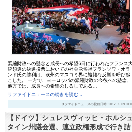
緊縮財政への懸念と成長への希望6日に行われたフランス
統領選の決選投票においての社会党候補フランソワ・オラ
ンド氏の勝利は、欧州のマスコミ界に複雑な反響を呼び起
こした。 一方で、ヨーロッパの緊縮財政の今後への懸念、
他方では、成長への希望のしるしである…
リファイドニュースの続きを読む...
リファイドニュースの投稿日時: 2012-05-09 01:0
【ドイツ】シュレスヴィッヒ・ホルシ
タイン州議会選、連立政権形成で行き詰