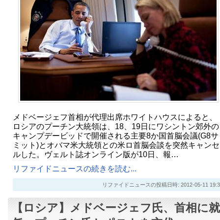
メドベージェフ首相が代理出席ホワイトハウスによると、
ロシアのプーチン大統領は、18、19日にワシントン郊外の
キャンプデービッドで開催される主要8か国首脳会議(G8サ
ミット)とオバマ米大統領との米ロ首脳会談を突然キャンセ
ルした。ヴェルト誌オンライン版が10日、報…
リファイドニュースの続きを読む...
リファイドニュースの投稿日時: 2012-05-11 19:3
【ロシア】メドベージェフ氏、首相に就