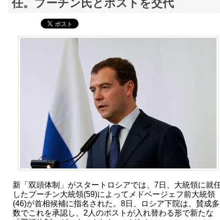
任。プーチン氏とポストを交代
新「双頭体制」がスタートロシアでは、7日、大統領に就
したプーチン大統領(59)によってメドベージェフ前大統領
(46)が首相候補に指名された。8日、ロシア下院は、賛成多
数でこれを承認し、2人のポストが入れ替わる形で新たな