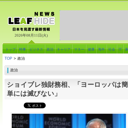
2026年08月11日(火)
トップ
時事
ビジネス
政治
キャリア
マネー
健康
海外
社会
IT
TOP
>
政治
政治
ショイブレ独財務相、「ヨーロッパは簡
単には滅びない」