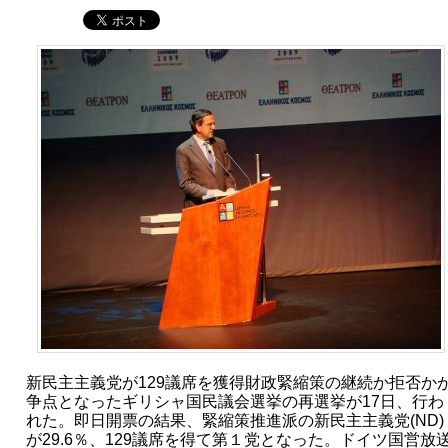
新民主主義党が129議席を獲得財政緊縮策の継続か拒否か
争点となったギリシャ国民議会選挙の再選挙が17日、行わ
れた。即日開票の結果、緊縮策推進派の新民主主義党(ND)
が29.6％、129議席を得て第１党となった。ドイツ国営放