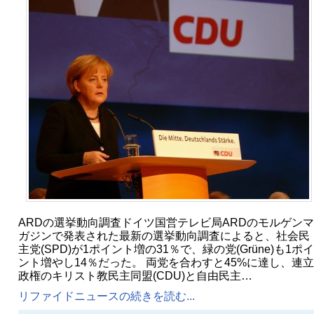
ARDの選挙動向調査ドイツ国営テレビ局ARDのモルゲンマ
ガジンで発表された最新の選挙動向調査によると、社会民
主党(SPD)が1ポイント増の31％で、緑の党(Grüne)も1ポイ
ント増やし14％だった。 両党を合わすと45%に達し、連立
政権のキリスト教民主同盟(CDU)と自由民主…
リファイドニュースの続きを読む...