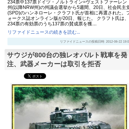
234票中137票ドイツ・ノルトライン=ヴェストファーレン
州(以降NRW州)の州議会選挙から5週間、20日、社会民主
(SPD)のハンネローレ・クラフト氏が首相に再選された。
ォークス誌オンライン版が20日、報じた。 クラフト氏は、
234票の有効票のうち137票の賛成票を獲…
リファイドニュースの続きを読む...
リファイドニュースの投稿日時: 2012-06-22 19:0
サウジが800台の独レオパルト戦車を発
注、武器メーカーは取引を拒否