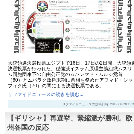
大統領選決選投票エジプトで16日、17日の2日間、大統領
決選投票が行われた。穏健派イスラム原理主義組織ムスリ
ム同胞団傘下の自由公正党のムハンマド・ムルシ党首
（60）とムバラク政権末期に首相を務めたアフマド・シャ
フィク氏（70）の間による決選投票である。 …
リファイドニュースの続きを読む...
リファイドニュースの投稿日時: 2012-06-20 19:3
【ギリシャ】再選挙、緊縮派が勝利。欧
州各国の反応