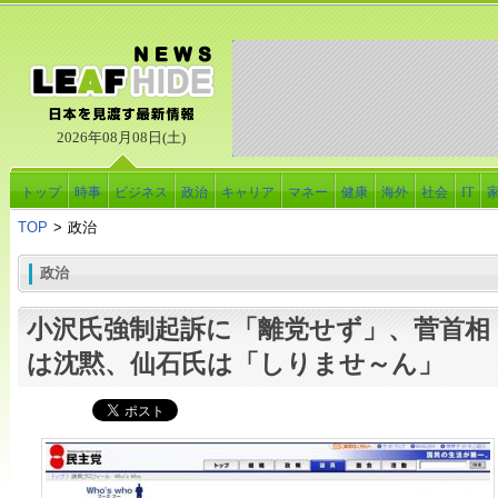
2026年08月08日(土)
トップ
時事
ビジネス
政治
キャリア
マネー
健康
海外
社会
IT
TOP
>
政治
政治
小沢氏強制起訴に「離党せず」、菅首相
は沈黙、仙石氏は「しりませ～ん」