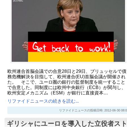
欧州連合首脳会議での合意28日と29日、ブリュッセルで債
務危機解決を目指して、欧州連合(EU)首脳会議が開催され
た。 そこで、ユーロ圏の銀行の監督制度を統一すること
で合意した。同制度には欧州中央銀行（ECB）が関与し、
欧州安定メカニズム（ESM）が銀行に直接資本…
リファイドニュースの続きを読む...
リファイドニュースの投稿日時: 2012-06-30 08:0
ギリシャにユーロを導入した立役者ス