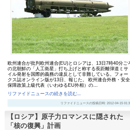
欧州連合が批判欧州連合(EU)とロシアは、13日7時40分ご
の北朝鮮の「人工衛星」打ち上げと称する長距離弾道ミサ
イル発射を国際的義務の違反として非難している。フォー
クス誌オンライン版が13日、報じた。 欧州連合外務・安全
保障政策上級代表（いわゆるEU外相）の…
リファイドニュースの続きを読む...
リファイドニュースの投稿日時: 2012-04-15 01:3
【ロシア】原子力ロマンスに隠された
「核の復興」計画