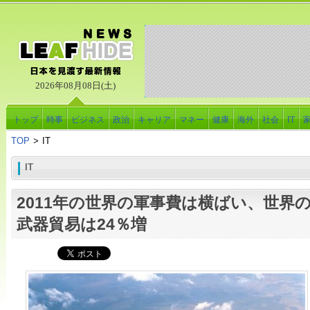
2026年08月08日(土)
トップ
時事
ビジネス
政治
キャリア
マネー
健康
海外
社会
IT
TOP
>
IT
IT
2011年の世界の軍事費は横ばい、世界
武器貿易は24％増