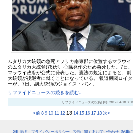
ムタリカ大統領の急死アフリカ南東部に位置するマラウイ
のムタリカ大統領(78)が、心臓発作のため急死した。7日、
マラウイ政府が公式に発表した。憲法の規定によると、副
大統領が後継者に就くことになっている。 報道機関ロイタ
ーが、7日、副大統領のジョイス・バン…
リファイドニュースの続きを読む...
リファイドニュースの投稿日時: 2012-04-10 08:0
13
<前
8
9
10
11
12
14
15
16
17
18
次>
利用規約
|
プライバシーポリシー
|
広告に関するお問い合わせ
|
記事に