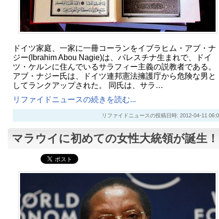
ドイツ家庭、一家に一冊コーランをイブラヒム・アブ・ナ
ジー(Ibrahim Abou Nagie)は、パレスチナ生まれで、ドイ
ツ・ケルンに住んでいるサラフィー主義の説教者である。
アブ・ナジー氏は、ドイツ連邦憲法擁護庁から危険な男と
してランクアップされた。 同氏は、サラ…
リファイドニュースの続きを読む...
リファイドニュースの投稿日時: 2012-04-11 06:0
マラウイに初めての女性大統領が誕生！