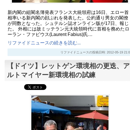
新内閣の組閣名簿発表フランス大統領府は16日、エロー首
相率いる新内閣の顔ぶれを発表した。公約通り男女の閣僚
が同数となった。シュテルン誌オンライン版が17日、報じ
た。 外相には故ミッテラン元大統領時代に首相を務めたロ
ーラン・ファビウス(Laurent Fabius)氏…
リファイドニュースの続きを読む...
リファイドニュースの投稿日時: 2012-05-19 21:0
【ドイツ】レットゲン環境相の更迭、ア
ルトマイヤー新環境相の試練