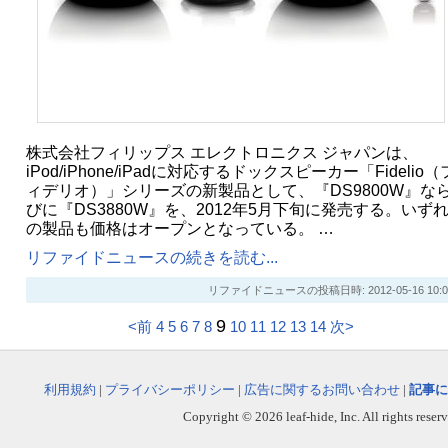
株式会社フィリップス エレクトロニクス ジャパンは、
iPod/iPhone/iPadに対応するドックスピーカー「Fidelio（
ィデリオ）」シリーズの新製品として、『DS9800W』な
びに『DS3880W』を、2012年5月下旬に発売する。いず
の製品も価格はオープンとなっている。 …
リファイドニュースの続きを読む...
リファイドニュースの投稿日時: 2012-05-16 10:0
9
<前
4
5
6
7
8
10
11
12
13
14
次>
利用規約
|
プライバシーポリシー
|
広告に関するお問い合わせ
|
記事に
Copyright © 2026 leaf-hide, Inc. All rights reser