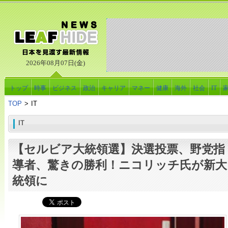
2026年08月07日(金)
トップ
時事
ビジネス
政治
キャリア
マネー
健康
海外
社会
IT
TOP
>
IT
IT
【セルビア大統領選】決選投票、野党指
導者、驚きの勝利！ニコリッチ氏が新大
統領に