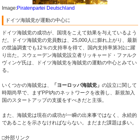
Image:
Piratenpartei Deutschland
ドイツ海賊党が運動の中心に
ドイツ海賊党の成功が、国境をこえて効果を与えているよう
だ。ドイツ海賊党の党員数は、25,000人に膨れ上がり、最新
の世論調査でも12％の支持率を得て、国内支持率第3位に躍
り出た。スウェーデン海賊党設立者リッキャード・ファルク
ヴィンゲ氏は、ドイツ海賊党を海賊党の運動の中心とみてい
る。
いくつかの海賊党は、
「ヨーロッパ海賊党」
の設立に関して
時期尚早で、まずPPI内のネットワークを改善し、新規加入
国のスタートアップの支援をすべきだと主張。
また、海賊党は現在の成功が一瞬の出来事ではなく、永続的
であることを示さなければならない。まだまだ課題は多い。
□外部リンク