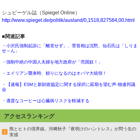
シュピーゲル誌（Spiegel Online）
http://www.spiegel.de/politik/ausland/0,1518,827584,00.html
■関連記事
・小沢氏強制起訴に「離党せず」、菅首相は沈黙、仙石氏は「しりま
せ～ん」
・強制中絶の中国人夫婦を地方政府が「売国奴！」
・エイリアン襲来時、頼りになるのはオバマ大統領！
・【速報】ESMと新財政協定に関する採択に延期を望む声-独連邦議
会
・適度なコーヒーは心臓病リスクを軽減する
アクセスランキング
熊とヒトの境界線。河﨑秋子『夜明けのハントレス』が問う生の
1
実感