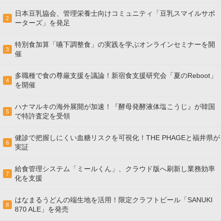
日本豆乳協会、管理栄養士向けコミュニティ「豆乳スマイルサポ
2
ーターズ」を発足
特別食加算「嚥下調整食」の実践を学ぶオンラインセミナーを開
3
催
多職種で食の尊厳支援を議論！新宿食支援研究会「夏のReboot」
4
を開催
ハナマルキの海外展開が加速！『酵母発酵液体塩こうじ』が韓国
5
で特許査定を受領
健診で把握しにくい血糖リスクを可視化！THE PHAGEと福井県が
6
実証
給食管理システム「ミールくん」、クラウド版へ刷新し業務効率
7
化を支援
はなまるうどんの端生地を活用！限定クラフトビール「SANUKI
8
870 ALE」を発売