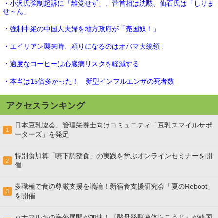
・小沢氏強制起訴に「離党せず」、菅首相は沈黙、仙石氏は「しりま
せ～ん」
・強制中絶の中国人夫婦を地方政府が「売国奴！」
・エイリアン襲来時、頼りになるのはオバマ大統領！
・適度なコーヒーは心臓病リスクを軽減する
・本当は15倍多かった！ 新型インフルエンザの死者数
アクセスランキング
日本豆乳協会、管理栄養士向けコミュニティ「豆乳スマイルサポ
1
ーターズ」を発足
特別食加算「嚥下調整食」の実践を学ぶオンラインセミナーを開
2
催
多職種で食の尊厳支援を議論！新宿食支援研究会「夏のReboot」
3
を開催
ハナマルキの海外展開が加速！『酵母発酵液体塩こうじ』が韓国