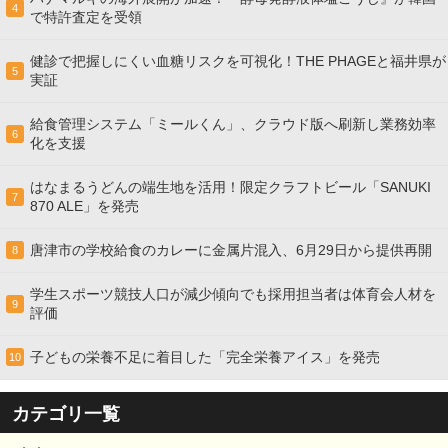
4
で特許査定を受領
健診で把握しにくい血糖リスクを可視化！THE PHAGEと福井県が
5
実証
給食管理システム「ミールくん」、クラウド版へ刷新し業務効率
6
化を支援
はなまるうどんの端生地を活用！限定クラフトビール「SANUKI
7
870 ALE」を発売
唐津市の学校給食のカレーに金属片混入、6月29日から提供再開
8
学生スポーツ競技人口が減少傾向でも採用担当者は体育会人材を
9
評価
子どもの栄養不足に着目した「完全栄養アイス」を発売
10
カテゴリ一覧