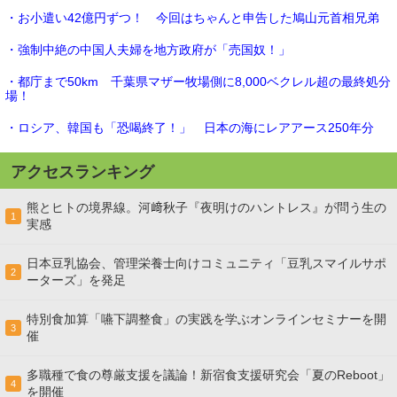
・お小遣い42億円ずつ！ 今回はちゃんと申告した鳩山元首相兄弟
・強制中絶の中国人夫婦を地方政府が「売国奴！」
・都庁まで50km 千葉県マザー牧場側に8,000ベクレル超の最終処分
場！
・ロシア、韓国も「恐喝終了！」 日本の海にレアアース250年分
アクセスランキング
熊とヒトの境界線。河﨑秋子『夜明けのハントレス』が問う生の
1
実感
日本豆乳協会、管理栄養士向けコミュニティ「豆乳スマイルサポ
2
ーターズ」を発足
特別食加算「嚥下調整食」の実践を学ぶオンラインセミナーを開
3
催
多職種で食の尊厳支援を議論！新宿食支援研究会「夏のReboot」
4
を開催