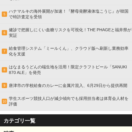
ハナマルキの海外展開が加速！『酵母発酵液体塩こうじ』が韓国
5
で特許査定を受領
健診で把握しにくい血糖リスクを可視化！THE PHAGEと福井県が
6
実証
給食管理システム「ミールくん」、クラウド版へ刷新し業務効率
7
化を支援
はなまるうどんの端生地を活用！限定クラフトビール「SANUKI
8
870 ALE」を発売
唐津市の学校給食のカレーに金属片混入、6月29日から提供再開
9
学生スポーツ競技人口が減少傾向でも採用担当者は体育会人材を
10
評価
カテゴリ一覧