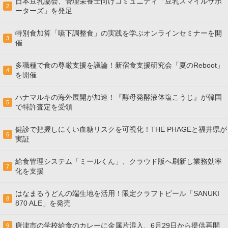
日本豆乳協会、管理栄養士向けコミュニティ「豆乳スマイルサポ
2
ーターズ」を発足
特別食加算「嚥下調整食」の実践を学ぶオンラインセミナーを開
3
催
多職種で食の尊厳支援を議論！新宿食支援研究会「夏のReboot」
4
を開催
ハナマルキの海外展開が加速！『酵母発酵液体塩こうじ』が韓国
5
で特許査定を受領
健診で把握しにくい血糖リスクを可視化！THE PHAGEと福井県が
6
実証
給食管理システム「ミールくん」、クラウド版へ刷新し業務効率
7
化を支援
はなまるうどんの端生地を活用！限定クラフトビール「SANUKI
8
870 ALE」を発売
唐津市の学校給食のカレーに金属片混入、6月29日から提供再開
9