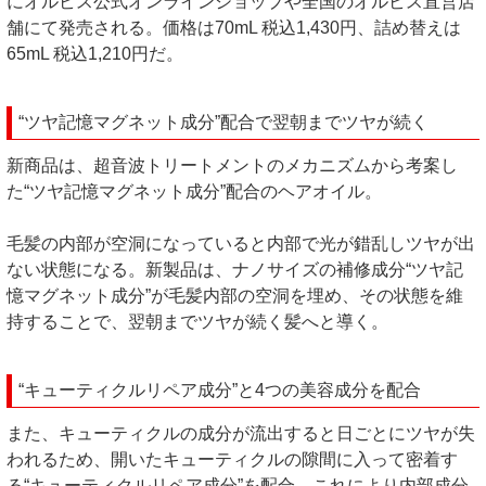
にオルビス公式オンラインショップや全国のオルビス直営店
舗にて発売される。価格は70mL 税込1,430円、詰め替えは
65mL 税込1,210円だ。
“ツヤ記憶マグネット成分”配合で翌朝までツヤが続く
新商品は、超音波トリートメントのメカニズムから考案し
た“ツヤ記憶マグネット成分”配合のヘアオイル。
毛髪の内部が空洞になっていると内部で光が錯乱しツヤが出
ない状態になる。新製品は、ナノサイズの補修成分“ツヤ記
憶マグネット成分”が毛髪内部の空洞を埋め、その状態を維
持することで、翌朝までツヤが続く髪へと導く。
“キューティクルリペア成分”と4つの美容成分を配合
また、キューティクルの成分が流出すると日ごとにツヤが失
われるため、開いたキューティクルの隙間に入って密着す
る“キューティクルリペア成分”を配合。これにより内部成分