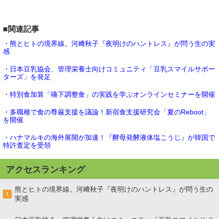
■関連記事
・熊とヒトの境界線。河﨑秋子『夜明けのハントレス』が問う生の実
感
・日本豆乳協会、管理栄養士向けコミュニティ「豆乳スマイルサポー
ターズ」を発足
・特別食加算「嚥下調整食」の実践を学ぶオンラインセミナーを開催
・多職種で食の尊厳支援を議論！新宿食支援研究会「夏のReboot」
を開催
・ハナマルキの海外展開が加速！『酵母発酵液体塩こうじ』が韓国で
特許査定を受領
アクセスランキング
熊とヒトの境界線。河﨑秋子『夜明けのハントレス』が問う生の
1
実感