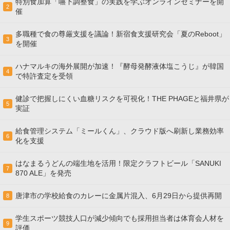
特別食加算「嚥下調整食」の実践を学ぶオンラインセミナーを開
2
催
多職種で食の尊厳支援を議論！新宿食支援研究会「夏のReboot」
3
を開催
ハナマルキの海外展開が加速！『酵母発酵液体塩こうじ』が韓国
4
で特許査定を受領
健診で把握しにくい血糖リスクを可視化！THE PHAGEと福井県が
5
実証
給食管理システム「ミールくん」、クラウド版へ刷新し業務効率
6
化を支援
はなまるうどんの端生地を活用！限定クラフトビール「SANUKI
7
870 ALE」を発売
唐津市の学校給食のカレーに金属片混入、6月29日から提供再開
8
学生スポーツ競技人口が減少傾向でも採用担当者は体育会人材を
9
評価