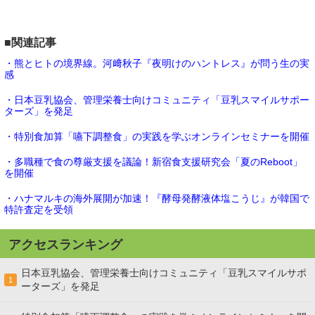
■関連記事
・熊とヒトの境界線。河﨑秋子『夜明けのハントレス』が問う生の実
感
・日本豆乳協会、管理栄養士向けコミュニティ「豆乳スマイルサポー
ターズ」を発足
・特別食加算「嚥下調整食」の実践を学ぶオンラインセミナーを開催
・多職種で食の尊厳支援を議論！新宿食支援研究会「夏のReboot」
を開催
・ハナマルキの海外展開が加速！『酵母発酵液体塩こうじ』が韓国で
特許査定を受領
アクセスランキング
日本豆乳協会、管理栄養士向けコミュニティ「豆乳スマイルサポ
1
ーターズ」を発足