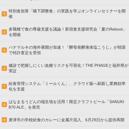
特別食加算「嚥下調整食」の実践を学ぶオンラインセミナーを開
3
催
多職種で食の尊厳支援を議論！新宿食支援研究会「夏のReboot」
4
を開催
ハナマルキの海外展開が加速！『酵母発酵液体塩こうじ』が韓国
5
で特許査定を受領
健診で把握しにくい血糖リスクを可視化！THE PHAGEと福井県が
6
実証
給食管理システム「ミールくん」、クラウド版へ刷新し業務効率
7
化を支援
はなまるうどんの端生地を活用！限定クラフトビール「SANUKI
8
870 ALE」を発売
唐津市の学校給食のカレーに金属片混入、6月29日から提供再開
9