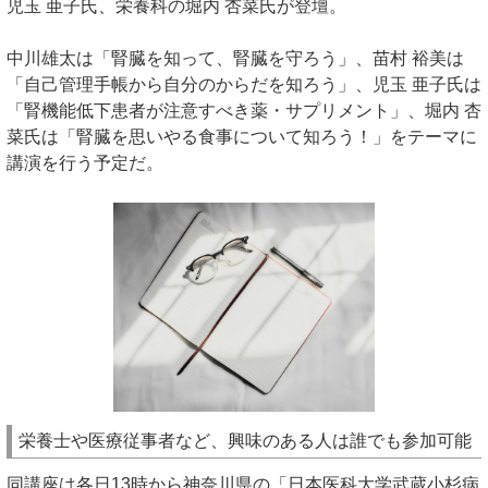
児玉 亜子氏、栄養科の堀内 杏菜氏が登壇。
中川雄太は「腎臓を知って、腎臓を守ろう」、苗村 裕美は
「自己管理手帳から自分のからだを知ろう」、児玉 亜子氏は
「腎機能低下患者が注意すべき薬・サプリメント」、堀内 杏
菜氏は「腎臓を思いやる食事について知ろう！」をテーマに
講演を行う予定だ。
栄養士や医療従事者など、興味のある人は誰でも参加可能
同講座は各日13時から神奈川県の「日本医科大学武蔵小杉病