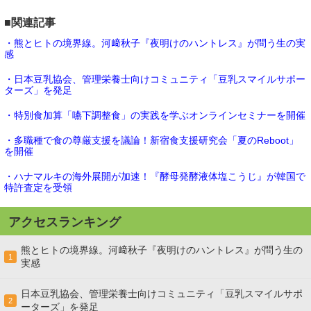
■関連記事
・熊とヒトの境界線。河﨑秋子『夜明けのハントレス』が問う生の実
感
・日本豆乳協会、管理栄養士向けコミュニティ「豆乳スマイルサポー
ターズ」を発足
・特別食加算「嚥下調整食」の実践を学ぶオンラインセミナーを開催
・多職種で食の尊厳支援を議論！新宿食支援研究会「夏のReboot」
を開催
・ハナマルキの海外展開が加速！『酵母発酵液体塩こうじ』が韓国で
特許査定を受領
アクセスランキング
熊とヒトの境界線。河﨑秋子『夜明けのハントレス』が問う生の
1
実感
日本豆乳協会、管理栄養士向けコミュニティ「豆乳スマイルサポ
2
ーターズ」を発足