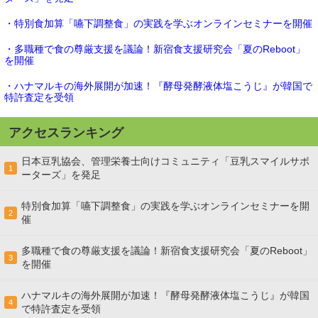
・特別食加算「嚥下調整食」の実践を学ぶオンラインセミナーを開催
・多職種で食の尊厳支援を議論！新宿食支援研究会「夏のReboot」
を開催
・ハナマルキの海外展開が加速！『酵母発酵液体塩こうじ』が韓国で
特許査定を受領
アクセスランキング
日本豆乳協会、管理栄養士向けコミュニティ「豆乳スマイルサポ
1
ーターズ」を発足
特別食加算「嚥下調整食」の実践を学ぶオンラインセミナーを開
2
催
多職種で食の尊厳支援を議論！新宿食支援研究会「夏のReboot」
3
を開催
ハナマルキの海外展開が加速！『酵母発酵液体塩こうじ』が韓国
4
で特許査定を受領