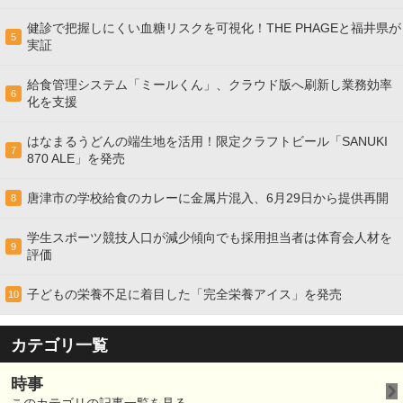
健診で把握しにくい血糖リスクを可視化！THE PHAGEと福井県が
5
実証
給食管理システム「ミールくん」、クラウド版へ刷新し業務効率
6
化を支援
はなまるうどんの端生地を活用！限定クラフトビール「SANUKI
7
870 ALE」を発売
唐津市の学校給食のカレーに金属片混入、6月29日から提供再開
8
学生スポーツ競技人口が減少傾向でも採用担当者は体育会人材を
9
評価
子どもの栄養不足に着目した「完全栄養アイス」を発売
10
カテゴリ一覧
時事