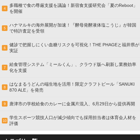
多職種で食の尊厳支援を議論！新宿食支援研究会「夏のReboot」
4
を開催
ハナマルキの海外展開が加速！『酵母発酵液体塩こうじ』が韓国
5
で特許査定を受領
健診で把握しにくい血糖リスクを可視化！THE PHAGEと福井県が
6
実証
給食管理システム「ミールくん」、クラウド版へ刷新し業務効率
7
化を支援
はなまるうどんの端生地を活用！限定クラフトビール「SANUKI
8
870 ALE」を発売
唐津市の学校給食のカレーに金属片混入、6月29日から提供再開
9
学生スポーツ競技人口が減少傾向でも採用担当者は体育会人材を
10
評価