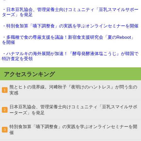
・日本豆乳協会、管理栄養士向けコミュニティ「豆乳スマイルサポー
ターズ」を発足
・特別食加算「嚥下調整食」の実践を学ぶオンラインセミナーを開催
・多職種で食の尊厳支援を議論！新宿食支援研究会「夏のReboot」
を開催
・ハナマルキの海外展開が加速！『酵母発酵液体塩こうじ』が韓国で
特許査定を受領
アクセスランキング
熊とヒトの境界線。河﨑秋子『夜明けのハントレス』が問う生の
1
実感
日本豆乳協会、管理栄養士向けコミュニティ「豆乳スマイルサポ
2
ーターズ」を発足
特別食加算「嚥下調整食」の実践を学ぶオンラインセミナーを開
3
催