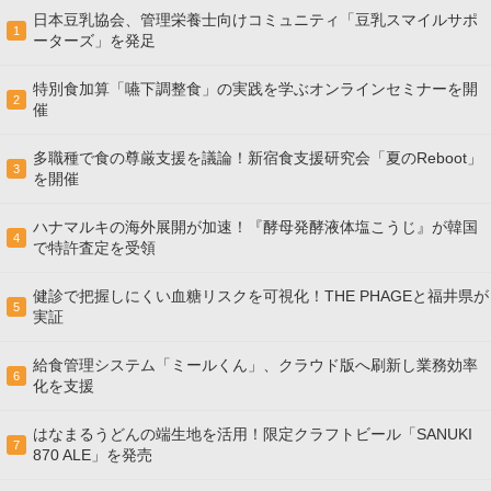
日本豆乳協会、管理栄養士向けコミュニティ「豆乳スマイルサポ
1
ーターズ」を発足
特別食加算「嚥下調整食」の実践を学ぶオンラインセミナーを開
2
催
多職種で食の尊厳支援を議論！新宿食支援研究会「夏のReboot」
3
を開催
ハナマルキの海外展開が加速！『酵母発酵液体塩こうじ』が韓国
4
で特許査定を受領
健診で把握しにくい血糖リスクを可視化！THE PHAGEと福井県が
5
実証
給食管理システム「ミールくん」、クラウド版へ刷新し業務効率
6
化を支援
はなまるうどんの端生地を活用！限定クラフトビール「SANUKI
7
870 ALE」を発売