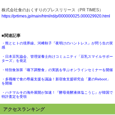
株式会社食のおくすりのプレスリリース（PR TIMES）
https://prtimes.jp/main/html/rd/p/000000025.000029920.html
■関連記事
・熊とヒトの境界線。河﨑秋子『夜明けのハントレス』が問う生の実
感
・日本豆乳協会、管理栄養士向けコミュニティ「豆乳スマイルサポー
ターズ」を発足
・特別食加算「嚥下調整食」の実践を学ぶオンラインセミナーを開催
・多職種で食の尊厳支援を議論！新宿食支援研究会「夏のReboot」
を開催
・ハナマルキの海外展開が加速！『酵母発酵液体塩こうじ』が韓国で
特許査定を受領
アクセスランキング