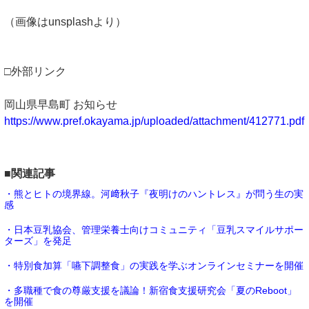
（画像はunsplashより）
□外部リンク
岡山県早島町 お知らせ
https://www.pref.okayama.jp/uploaded/attachment/412771.pdf
■関連記事
・熊とヒトの境界線。河﨑秋子『夜明けのハントレス』が問う生の実
感
・日本豆乳協会、管理栄養士向けコミュニティ「豆乳スマイルサポー
ターズ」を発足
・特別食加算「嚥下調整食」の実践を学ぶオンラインセミナーを開催
・多職種で食の尊厳支援を議論！新宿食支援研究会「夏のReboot」
を開催