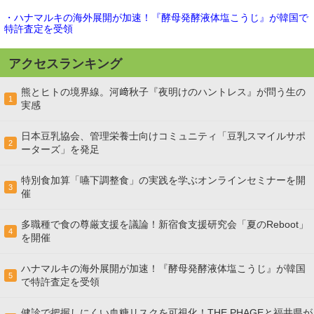
・ハナマルキの海外展開が加速！『酵母発酵液体塩こうじ』が韓国で
特許査定を受領
アクセスランキング
熊とヒトの境界線。河﨑秋子『夜明けのハントレス』が問う生の
1
実感
日本豆乳協会、管理栄養士向けコミュニティ「豆乳スマイルサポ
2
ーターズ」を発足
特別食加算「嚥下調整食」の実践を学ぶオンラインセミナーを開
3
催
多職種で食の尊厳支援を議論！新宿食支援研究会「夏のReboot」
4
を開催
ハナマルキの海外展開が加速！『酵母発酵液体塩こうじ』が韓国
5
で特許査定を受領
健診で把握しにくい血糖リスクを可視化！THE PHAGEと福井県が