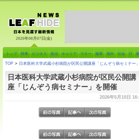
2026年08月07日(金)
トップ
時事
ビジネス
政治
キャリア
マネー
健康
海外
社会
IT
TOP
>
日本医科大学武蔵小杉病院が区民公開講座「じんぞう病セミナー
日本医科大学武蔵小杉病院が区民公開講
座「じんぞう病セミナー」を開催
2026年5月10日 16: