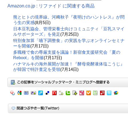
Amazon.co.jp : リファイド に関連する商品
熊とヒトの境界線。河﨑秋子『夜明けのハントレス』が問
う生の実感
(8月5日)
日本豆乳協会、管理栄養士向けコミュニティ「豆乳スマイ
ルサポーターズ」を発足
(7月25日)
特別食加算「嚥下調整食」の実践を学ぶオンラインセミナ
ーを開催
(7月17日)
多職種で食の尊厳支援を議論！新宿食支援研究会「夏の
Reboot」を開催
(7月17日)
ハナマルキの海外展開が加速！『酵母発酵液体塩こうじ』
が韓国で特許査定を受領
(7月14日)