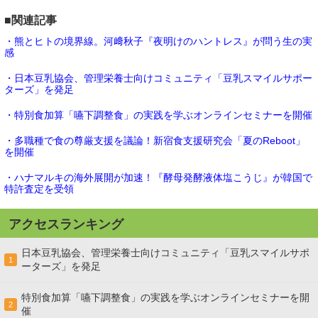
■関連記事
・熊とヒトの境界線。河﨑秋子『夜明けのハントレス』が問う生の実
感
・日本豆乳協会、管理栄養士向けコミュニティ「豆乳スマイルサポー
ターズ」を発足
・特別食加算「嚥下調整食」の実践を学ぶオンラインセミナーを開催
・多職種で食の尊厳支援を議論！新宿食支援研究会「夏のReboot」
を開催
・ハナマルキの海外展開が加速！『酵母発酵液体塩こうじ』が韓国で
特許査定を受領
アクセスランキング
日本豆乳協会、管理栄養士向けコミュニティ「豆乳スマイルサポ
1
ーターズ」を発足
特別食加算「嚥下調整食」の実践を学ぶオンラインセミナーを開
2
催