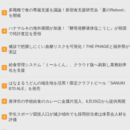
多職種で食の尊厳支援を議論！新宿食支援研究会「夏のReboot」
3
を開催
ハナマルキの海外展開が加速！『酵母発酵液体塩こうじ』が韓国
4
で特許査定を受領
健診で把握しにくい血糖リスクを可視化！THE PHAGEと福井県が
5
実証
給食管理システム「ミールくん」、クラウド版へ刷新し業務効率
6
化を支援
はなまるうどんの端生地を活用！限定クラフトビール「SANUKI
7
870 ALE」を発売
唐津市の学校給食のカレーに金属片混入、6月29日から提供再開
8
学生スポーツ競技人口が減少傾向でも採用担当者は体育会人材を
9
評価