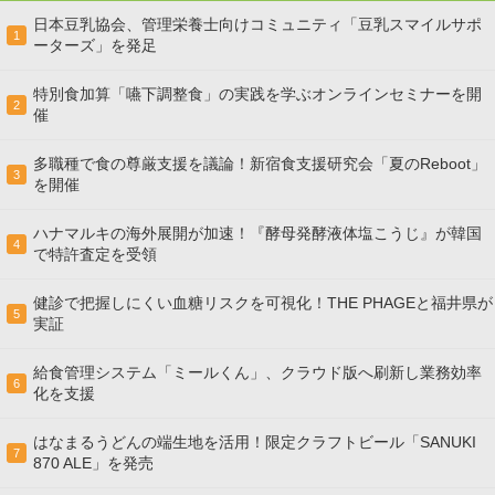
日本豆乳協会、管理栄養士向けコミュニティ「豆乳スマイルサポ
1
ーターズ」を発足
特別食加算「嚥下調整食」の実践を学ぶオンラインセミナーを開
2
催
多職種で食の尊厳支援を議論！新宿食支援研究会「夏のReboot」
3
を開催
ハナマルキの海外展開が加速！『酵母発酵液体塩こうじ』が韓国
4
で特許査定を受領
健診で把握しにくい血糖リスクを可視化！THE PHAGEと福井県が
5
実証
給食管理システム「ミールくん」、クラウド版へ刷新し業務効率
6
化を支援
はなまるうどんの端生地を活用！限定クラフトビール「SANUKI
7
870 ALE」を発売