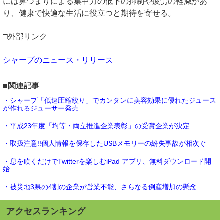
には鼻づまりによる集中力の低下の抑制や疲労の軽減があ
り、健康で快適な生活に役立つと期待を寄せる。
□外部リンク
シャープのニュース・リリース
■関連記事
・シャープ「低速圧縮絞り」でカンタンに美容効果に優れたジュース
が作れるジューサー発売
・平成23年度「均等・両立推進企業表彰」の受賞企業が決定
・取扱注意!!個人情報を保存したUSBメモリーの紛失事故が相次ぐ
・息を吹くだけでTwitterを楽しむiPad アプリ、無料ダウンロード開
始
・被災地3県の4割の企業が営業不能、さらなる倒産増加の懸念
アクセスランキング