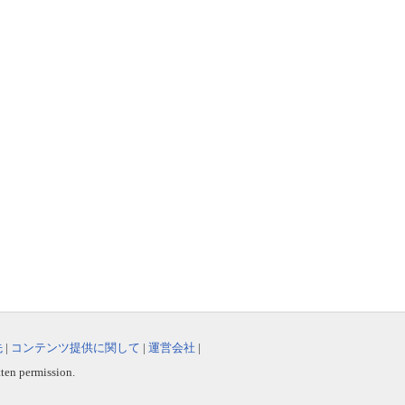
先
|
コンテンツ提供に関して
|
運営会社
|
tten permission.