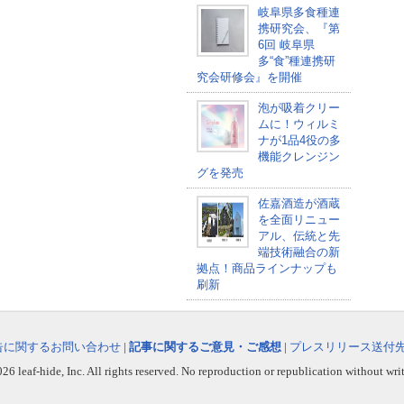
岐阜県多食種連
携研究会、『第
6回 岐阜県
多“食”種連携研
究会研修会』を開催
泡が吸着クリー
ムに！ウィルミ
ナが1品4役の多
機能クレンジン
グを発売
佐嘉酒造が酒蔵
を全面リニュー
アル、伝統と先
端技術融合の新
拠点！商品ラインナップも
刷新
告に関するお問い合わせ
|
記事に関するご意見・ご感想
|
プレスリリース送付
6 leaf-hide, Inc. All rights reserved. No reproduction or republication without wri