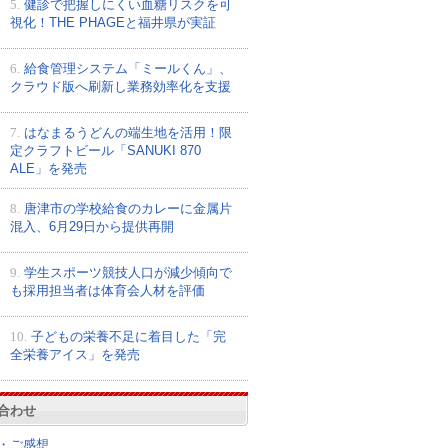
5.
健診で把握しにくい血糖リスクを可
視化！THE PHAGEと福井県が実証
6.
給食管理システム「ミールくん」、
クラウド版へ刷新し業務効率化を支援
7.
はなまるうどんの端生地を活用！限
定クラフトビール「SANUKI 870
ALE」を発売
8.
唐津市の学校給食のカレーに金属片
混入、6月29日から提供再開
9.
学生スポーツ競技人口が減少傾向で
も採用担当者は体育会人材を評価
10.
子どもの栄養不足に着目した「完
全栄養アイス」を発売
合わせ
・ご感想