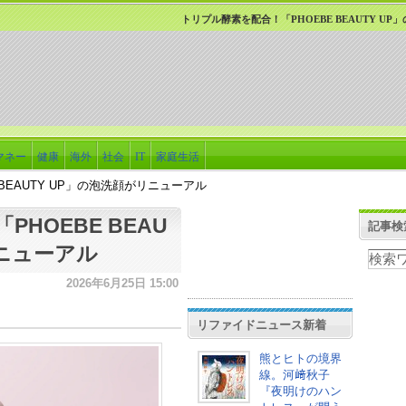
トリプル酵素を配合！「PHOEBE BEAUTY U
マネー
健康
海外
社会
IT
家庭生活
BEAUTY UP」の泡洗顔がリニューアル
HOEBE BEAU
記事検
リニューアル
2026年6月25日 15:00
リファイドニュース新着
熊とヒトの境界
線。河﨑秋子
『夜明けのハン