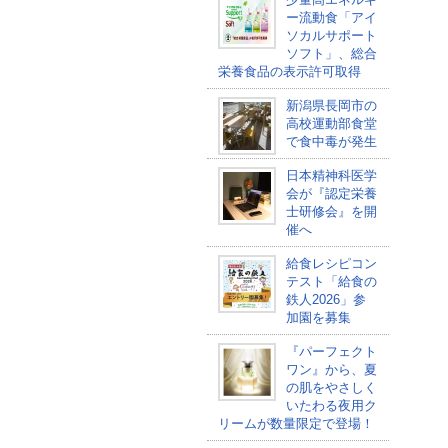
ー流動食「アイ
ソカルサポート
ソフト」、総合
栄養食品の表示許可取得
新潟県長岡市の
高校運動部食堂
で食中毒が発生
日本精神科医学
会が『認定栄養
士研修会』を開
催へ
給食レシピコン
テスト「給食の
鉄人2026」参
加園を募集
『パーフェクト
ワン』から、夏
の肌をやさしく
いたわる夜用ク
リームが数量限定で登場！