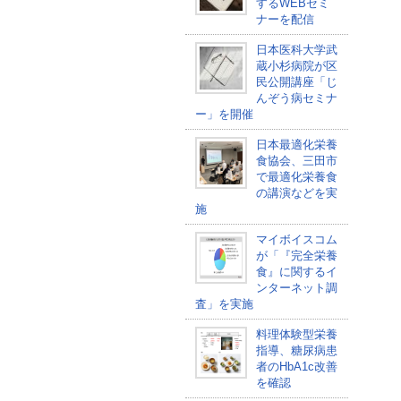
するWEBセミ
ナーを配信
日本医科大学武
蔵小杉病院が区
民公開講座「じ
んぞう病セミナ
ー」を開催
日本最適化栄養
食協会、三田市
で最適化栄養食
の講演などを実
施
マイボイスコム
が「『完全栄養
食』に関するイ
ンターネット調
査」を実施
料理体験型栄養
指導、糖尿病患
者のHbA1c改善
を確認