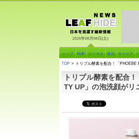
2026年08月08日(土)
トップ
時事
ビジネス
政治
キャリア
TOP
>
トリプル酵素を配合！「PHOEBE 
トリプル酵素を配合！「P
TY UP」の泡洗顔が