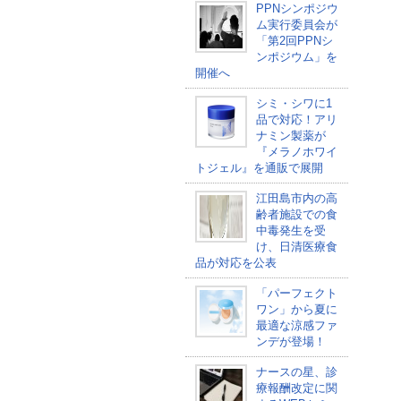
PPNシンポジウ
ム実行委員会が
「第2回PPNシ
ンポジウム」を
開催へ
シミ・シワに1
品で対応！アリ
ナミン製薬が
『メラノホワイ
トジェル』を通販で展開
江田島市内の高
齢者施設での食
中毒発生を受
け、日清医療食
品が対応を公表
「パーフェクト
ワン」から夏に
最適な涼感ファ
ンデが登場！
ナースの星、診
療報酬改定に関