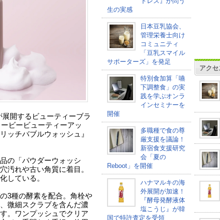
トレス』が問う
生の実感
日本豆乳協会、
管理栄養士向け
コミュニティ
「豆乳スマイル
サポーターズ」を発足
アクセ
特別食加算「嚥
下調整食」の実
践を学ぶオンラ
インセミナーを
開催
社が展開するビューティーブラ
（フィービービューティーアッ
多職種で食の尊
リッチバブルウォッシュ』
厳支援を議論！
新宿食支援研究
会「夏の
品の「パウダーウォッシ
Reboot」を開催
穴汚れや古い角質に着目。
化している。
ハナマルキの海
外展開が加速！
の3種の酵素を配合。角栓や
『酵母発酵液体
、微細スクラブを含んだ濃
塩こうじ』が韓
す。ワンプッシュでクリア
国で特許査定を受領