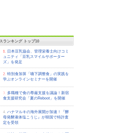
スランキング トップ10
1.
日本豆乳協会、管理栄養士向けコミ
ュニティ「豆乳スマイルサポーター
ズ」を発足
2.
特別食加算「嚥下調整食」の実践を
学ぶオンラインセミナーを開催
3.
多職種で食の尊厳支援を議論！新宿
食支援研究会「夏のReboot」を開催
4.
ハナマルキの海外展開が加速！『酵
母発酵液体塩こうじ』が韓国で特許査
定を受領