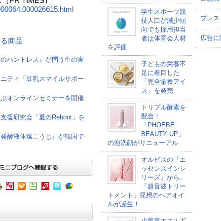
PR TIMES）
00000064.000026615.html
学生スポーツ競
プレス
技人口が減少傾
向でも採用担当
広告に
者は体育会人材
連する商品
を評価
けのハントレス』が問う生の実
子どもの栄養不
足に着目した
ュニティ「豆乳スマイルサポー
「完全栄養アイ
ス」を発売
学ぶオンラインセミナーを開催
トリプル酵素を
配合！
援研究会「夏のReboot」を
「PHOEBE
BEAUTY UP」
母発酵液体塩こうじ』が韓国で
の泡洗顔がリニューアル
オルビスの『エ
ッセンスインシ
リーズ』から、
「超音波トリー
トメント」発想のヘアオイ
ルが誕生！
少量高エネルギ