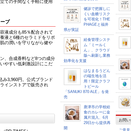
立ての手間なく手軽に使用
健診で把握しに
くい血糖リスク
を可視化！THE
キープ
PHAGEと福井
県が実証
容液成分も85％配合されて
養液と6種のセラミドをリポ
給食管理システ
肌の潤いを守りながら健や
ム「ミールく
ん」、クラウド
版へ刷新し業務
ン、合成香料など8つの成分
効率化を支援
いやすい低刺激設計にこだ
はなまるうどん
の端生地を活
込み3,960円。公式ブランド
用！限定クラフ
ラインストアで販売され
トビール
「SANUKI 870 ALE」を発
売
唐津市の学校給
食のカレーに金
属片混入、6月
お問い
29日から提供再
開
ご意見