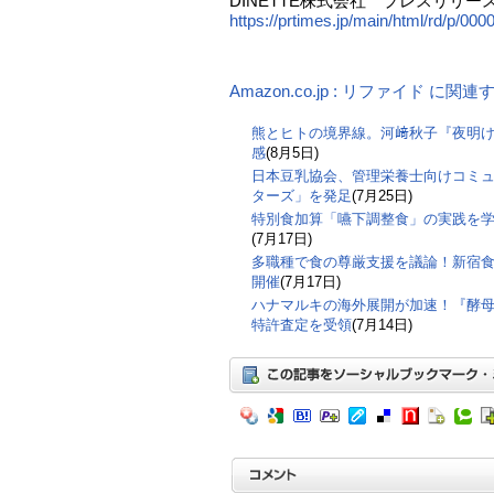
DINETTE株式会社 プレスリリース（
https://prtimes.jp/main/html/rd/p/0
Amazon.co.jp : リファイド に関
熊とヒトの境界線。河﨑秋子『夜明
感
(8月5日)
日本豆乳協会、管理栄養士向けコミ
ターズ」を発足
(7月25日)
特別食加算「嚥下調整食」の実践を
(7月17日)
多職種で食の尊厳支援を議論！新宿食支
開催
(7月17日)
ハナマルキの海外展開が加速！『酵
特許査定を受領
(7月14日)