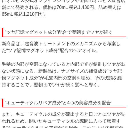
にオルビス公式オンラインショップや全国のオルビス直営店
舗にて発売される。価格は70mL 税込1,430円、詰め替えは
65mL 税込1,210円だ。
“ツヤ記憶マグネット成分”配合で翌朝までツヤが続く
新商品は、超音波トリートメントのメカニズムから考案し
た“ツヤ記憶マグネット成分”配合のヘアオイル。
毛髪の内部が空洞になっていると内部で光が錯乱しツヤが出
ない状態になる。新製品は、ナノサイズの補修成分“ツヤ記
憶マグネット成分”が毛髪内部の空洞を埋め、その状態を維
持することで、翌朝までツヤが続く髪へと導く。
“キューティクルリペア成分”と4つの美容成分を配合
また、キューティクルの成分が流出すると日ごとにツヤが失
われるため、開いたキューティクルの隙間に入って密着す
る“キューティクルリペア成分”を配合。これにより内部成分