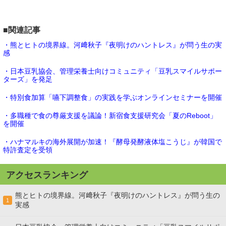
■関連記事
・熊とヒトの境界線。河﨑秋子『夜明けのハントレス』が問う生の実
感
・日本豆乳協会、管理栄養士向けコミュニティ「豆乳スマイルサポー
ターズ」を発足
・特別食加算「嚥下調整食」の実践を学ぶオンラインセミナーを開催
・多職種で食の尊厳支援を議論！新宿食支援研究会「夏のReboot」
を開催
・ハナマルキの海外展開が加速！『酵母発酵液体塩こうじ』が韓国で
特許査定を受領
アクセスランキング
熊とヒトの境界線。河﨑秋子『夜明けのハントレス』が問う生の
1
実感