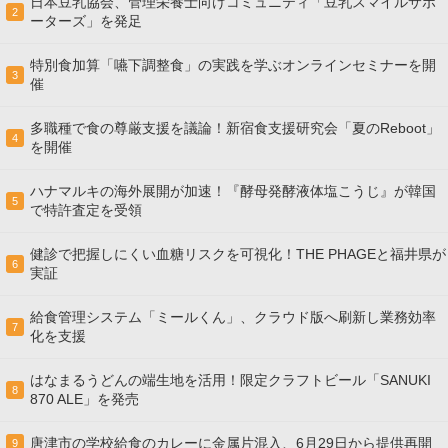
日本豆乳協会、管理栄養士向けコミュニティ「豆乳スマイルサポ
2
ーターズ」を発足
特別食加算「嚥下調整食」の実践を学ぶオンラインセミナーを開
3
催
多職種で食の尊厳支援を議論！新宿食支援研究会「夏のReboot」
4
を開催
ハナマルキの海外展開が加速！『酵母発酵液体塩こうじ』が韓国
5
で特許査定を受領
健診で把握しにくい血糖リスクを可視化！THE PHAGEと福井県が
6
実証
給食管理システム「ミールくん」、クラウド版へ刷新し業務効率
7
化を支援
はなまるうどんの端生地を活用！限定クラフトビール「SANUKI
8
870 ALE」を発売
唐津市の学校給食のカレーに金属片混入、6月29日から提供再開
9