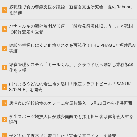
多職種で食の尊厳支援を議論！新宿食支援研究会「夏のReboot」
3
を開催
ハナマルキの海外展開が加速！『酵母発酵液体塩こうじ』が韓国
4
で特許査定を受領
健診で把握しにくい血糖リスクを可視化！THE PHAGEと福井県が
5
実証
給食管理システム「ミールくん」、クラウド版へ刷新し業務効率
6
化を支援
はなまるうどんの端生地を活用！限定クラフトビール「SANUKI
7
870 ALE」を発売
唐津市の学校給食のカレーに金属片混入、6月29日から提供再開
8
学生スポーツ競技人口が減少傾向でも採用担当者は体育会人材を
9
評価
子どもの栄養不足に着目した「完全栄養アイス」を発売
10