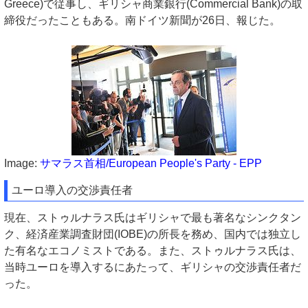
Greece)で従事し、ギリシャ商業銀行(Commercial Bank)の取
締役だったこともある。南ドイツ新聞が26日、報じた。
Image:
サマラス首相/European People's Party - EPP
ユーロ導入の交渉責任者
現在、ストゥルナラス氏はギリシャで最も著名なシンクタン
ク、経済産業調査財団(IOBE)の所長を務め、国内では独立し
た有名なエコノミストである。また、ストゥルナラス氏は、
当時ユーロを導入するにあたって、ギリシャの交渉責任者だ
った。