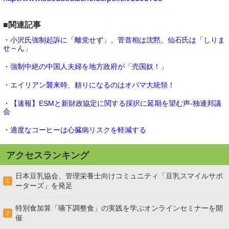
■関連記事
・小沢氏強制起訴に「離党せず」、菅首相は沈黙、仙石氏は「しりま
せ～ん」
・強制中絶の中国人夫婦を地方政府が「売国奴！」
・エイリアン襲来時、頼りになるのはオバマ大統領！
・【速報】ESMと新財政協定に関する採択に延期を望む声-独連邦議
会
・適度なコーヒーは心臓病リスクを軽減する
アクセスランキング
日本豆乳協会、管理栄養士向けコミュニティ「豆乳スマイルサポ
1
ーターズ」を発足
特別食加算「嚥下調整食」の実践を学ぶオンラインセミナーを開
2
催