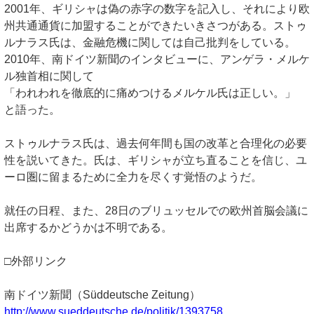
2001年、ギリシャは偽の赤字の数字を記入し、それにより欧
州共通通貨に加盟することができたいきさつがある。ストゥ
ルナラス氏は、金融危機に関しては自己批判をしている。
2010年、南ドイツ新聞のインタビューに、アンゲラ・メルケ
ル独首相に関して
「われわれを徹底的に痛めつけるメルケル氏は正しい。」
と語った。
ストゥルナラス氏は、過去何年間も国の改革と合理化の必要
性を説いてきた。氏は、ギリシャが立ち直ることを信じ、ユ
ーロ圏に留まるために全力を尽くす覚悟のようだ。
就任の日程、また、28日のブリュッセルでの欧州首脳会議に
出席するかどうかは不明である。
□外部リンク
南ドイツ新聞（Süddeutsche Zeitung）
http://www.sueddeutsche.de/politik/1393758