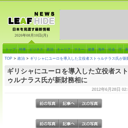
2026年08月10日(月)
トップ
時事
ビジネス
政治
キャリア
マネー
健康
海外
社会
IT
TOP
>
政治
>
ギリシャにユーロを導入した立役者ストゥルナラス氏が新
ギリシャにユーロを導入した立役者ス
ゥルナラス氏が新財務相に
2012年6月28日 02: