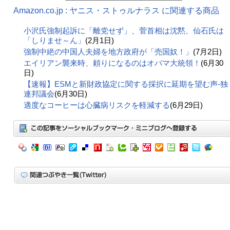
Amazon.co.jp : ヤニス・ストゥルナラス に関連する商品
小沢氏強制起訴に「離党せず」、菅首相は沈黙、仙石氏は
「しりませ～ん」
(2月1日)
強制中絶の中国人夫婦を地方政府が「売国奴！」
(7月2日)
エイリアン襲来時、頼りになるのはオバマ大統領！
(6月30
日)
【速報】ESMと新財政協定に関する採択に延期を望む声-独
連邦議会
(6月30日)
適度なコーヒーは心臓病リスクを軽減する
(6月29日)