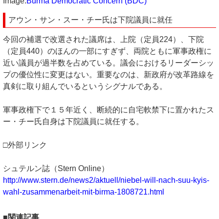
Image:
Burma Democratic Concern (BDC)
アウン・サン・スー・チー氏は下院議員に就任
今回の補選で改選された議席は、上院（定員224）、下院
（定員440）のほんの一部にすぎず、両院ともに軍事政権に
近い議員が過半数を占めている。議会におけるリーダーシッ
プの優位性に変更はない。重要なのは、新政府が改革路線を
真剣に取り組んでいるというシグナルである。
軍事政権下で１５年近く、断続的に自宅軟禁下に置かれたス
ー・チー氏自身は下院議員に就任する。
□外部リンク
シュテルン誌（Stern Online）
http://www.stern.de/news2/aktuell/niebel-will-nach-suu-kyis-
wahl-zusammenarbeit-mit-birma-1808721.html
■関連記事