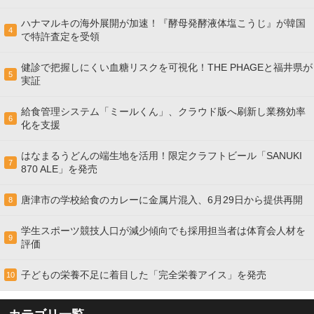
ハナマルキの海外展開が加速！『酵母発酵液体塩こうじ』が韓国
4
で特許査定を受領
健診で把握しにくい血糖リスクを可視化！THE PHAGEと福井県が
5
実証
給食管理システム「ミールくん」、クラウド版へ刷新し業務効率
6
化を支援
はなまるうどんの端生地を活用！限定クラフトビール「SANUKI
7
870 ALE」を発売
唐津市の学校給食のカレーに金属片混入、6月29日から提供再開
8
学生スポーツ競技人口が減少傾向でも採用担当者は体育会人材を
9
評価
子どもの栄養不足に着目した「完全栄養アイス」を発売
10