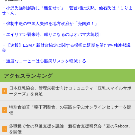
・小沢氏強制起訴に「離党せず」、菅首相は沈黙、仙石氏は「しりま
せ～ん」
・強制中絶の中国人夫婦を地方政府が「売国奴！」
・エイリアン襲来時、頼りになるのはオバマ大統領！
・【速報】ESMと新財政協定に関する採択に延期を望む声-独連邦議
会
・適度なコーヒーは心臓病リスクを軽減する
アクセスランキング
日本豆乳協会、管理栄養士向けコミュニティ「豆乳スマイルサポ
1
ーターズ」を発足
特別食加算「嚥下調整食」の実践を学ぶオンラインセミナーを開
2
催
多職種で食の尊厳支援を議論！新宿食支援研究会「夏のReboot」
3
を開催