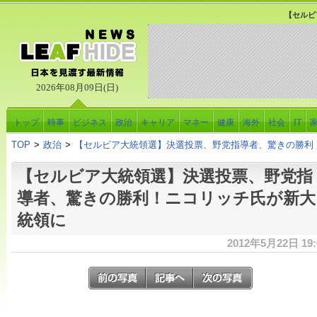
【セルビ
2026年08月09日(日)
トップ
時事
ビジネス
政治
キャリア
マネー
健康
海外
社会
IT
TOP
>
政治
>
【セルビア大統領選】決選投票、野党指導者、驚きの勝利
【セルビア大統領選】決選投票、野党指
導者、驚きの勝利！ニコリッチ氏が新大
統領に
2012年5月22日 19: