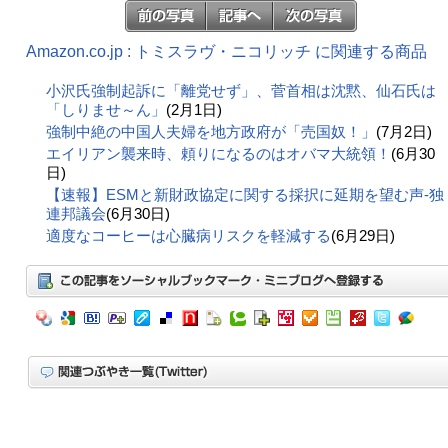
Amazon.co.jp : トミスラヴ・ニコリッチ に関連する商品
小沢氏強制起訴に「離党せず」、菅首相は沈黙、仙石氏は
「しりませ～ん」
(2月1日)
強制中絶の中国人夫婦を地方政府が「売国奴！」
(7月2日)
エイリアン襲来時、頼りになるのはオバマ大統領！
(6月30
日)
【速報】ESMと新財政協定に関する採択に延期を望む声-独
連邦議会
(6月30日)
適度なコーヒーは心臓病リスクを軽減する
(6月29日)