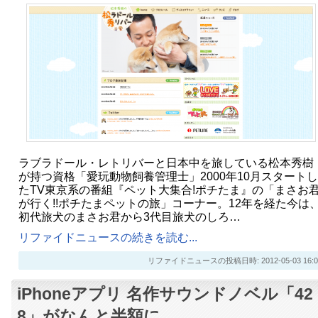
ラブラドール・レトリバーと日本中を旅している松本秀樹
が持つ資格「愛玩動物飼養管理士」2000年10月スタートし
たTV東京系の番組『ペット大集合!ポチたま』の「まさお
が行く!!ポチたまペットの旅」コーナー。12年を経た今は
初代旅犬のまさお君から3代目旅犬のしろ…
リファイドニュースの続きを読む...
リファイドニュースの投稿日時: 2012-05-03 16:0
iPhoneアプリ 名作サウンドノベル「42
8」がなんと半額に