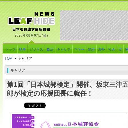
2026年08月07日(金)
トップ
時事
ビジネス
政治
キャリア
マネー
健康
海外
社会
IT
TOP
>
キャリア
キャリア
第1回「日本城郭検定」開催、坂東三津
郎が検定の応援団長に就任！