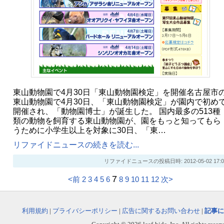
東山動物園で4月30日「東山動物園検定」を開催名古屋市
東山動物園で4月30日、「東山動物園検定」が園内で初め
開催され、「動物園博士」が誕生した。 国内最多の513種
類の動物を飼育する東山動物園が、園をもっと知ってもら
うために小学生以上を対象に30日、「東…
リファイドニュースの続きを読む...
リファイドニュースの投稿日時: 2012-05-02 17:0
7
<前
2
3
4
5
6
8
9
10
11
12
次>
利用規約
|
プライバシーポリシー
|
広告に関するお問い合わせ
|
記事に