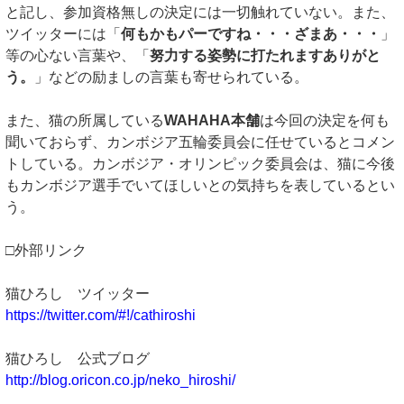
と記し、参加資格無しの決定には一切触れていない。また、
ツイッターには「
何もかもパーですね・・・ざまあ・・・
」
等の心ない言葉や、「
努力する姿勢に打たれますありがと
う。
」などの励ましの言葉も寄せられている。
また、猫の所属している
WAHAHA本舗
は今回の決定を何も
聞いておらず、カンボジア五輪委員会に任せているとコメン
トしている。カンボジア・オリンピック委員会は、猫に今後
もカンボジア選手でいてほしいとの気持ちを表しているとい
う。
□外部リンク
猫ひろし ツイッター
https://twitter.com/#!/cathiroshi
猫ひろし 公式ブログ
http://blog.oricon.co.jp/neko_hiroshi/