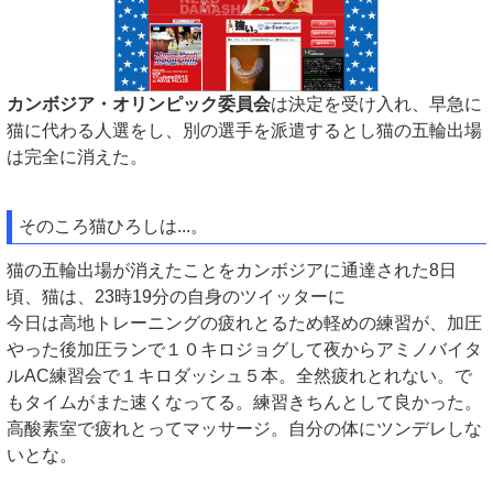
カンボジア・オリンピック委員会
は決定を受け入れ、早急に
猫に代わる人選をし、別の選手を派遣するとし猫の五輪出場
は完全に消えた。
そのころ猫ひろしは...。
猫の五輪出場が消えたことをカンボジアに通達された8日
頃、猫は、23時19分の自身のツイッターに
今日は高地トレーニングの疲れとるため軽めの練習が、加圧
やった後加圧ランで１０キロジョグして夜からアミノバイタ
ルAC練習会で１キロダッシュ５本。全然疲れとれない。で
もタイムがまた速くなってる。練習きちんとして良かった。
高酸素室で疲れとってマッサージ。自分の体にツンデレしな
いとな。