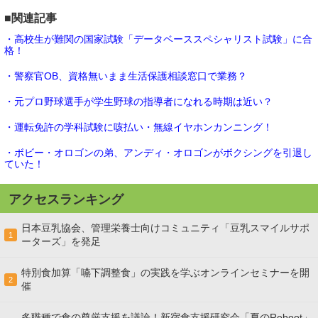
■関連記事
・高校生が難関の国家試験「データベーススペシャリスト試験」に合
格！
・警察官OB、資格無いまま生活保護相談窓口で業務？
・元プロ野球選手が学生野球の指導者になれる時期は近い？
・運転免許の学科試験に咳払い・無線イヤホンカンニング！
・ボビー・オロゴンの弟、アンディ・オロゴンがボクシングを引退し
ていた！
アクセスランキング
日本豆乳協会、管理栄養士向けコミュニティ「豆乳スマイルサポ
1
ーターズ」を発足
特別食加算「嚥下調整食」の実践を学ぶオンラインセミナーを開
2
催
多職種で食の尊厳支援を議論！新宿食支援研究会「夏のReboot」