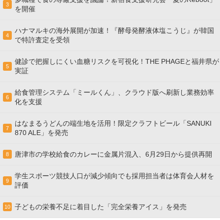
3
を開催
ハナマルキの海外展開が加速！『酵母発酵液体塩こうじ』が韓国
4
で特許査定を受領
健診で把握しにくい血糖リスクを可視化！THE PHAGEと福井県が
5
実証
給食管理システム「ミールくん」、クラウド版へ刷新し業務効率
6
化を支援
はなまるうどんの端生地を活用！限定クラフトビール「SANUKI
7
870 ALE」を発売
唐津市の学校給食のカレーに金属片混入、6月29日から提供再開
8
学生スポーツ競技人口が減少傾向でも採用担当者は体育会人材を
9
評価
子どもの栄養不足に着目した「完全栄養アイス」を発売
10