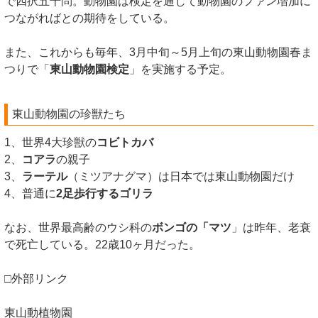
で四択五十問。動物園は検定を通じて動物園のファン増加に
つながればとの期待をしている。
また、これからも毎年、3月中旬～5月上旬の東山動物園春ま
つりで「
東山動物園検定
」を実施する予定。
東山動物園の珍獣たち
1、世界4大珍獣の
コビトカバ
2、
コアラ
の親子
3、
ラーテル
（ミツアナグマ）は日本では東山動物園だけ
4、普通に
2足歩行するゴリラ
なお、世界最高齢のウシ科の
ボンゴの「マツ
」は昨年、老衰
で死亡している。22歳10ヶ月だった。
□外部リンク
東山動植物園