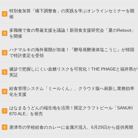
特別食加算「嚥下調整食」の実践を学ぶオンラインセミナーを開
2
催
多職種で食の尊厳支援を議論！新宿食支援研究会「夏のReboot」
3
を開催
ハナマルキの海外展開が加速！『酵母発酵液体塩こうじ』が韓国
4
で特許査定を受領
健診で把握しにくい血糖リスクを可視化！THE PHAGEと福井県が
5
実証
給食管理システム「ミールくん」、クラウド版へ刷新し業務効率
6
化を支援
はなまるうどんの端生地を活用！限定クラフトビール「SANUKI
7
870 ALE」を発売
唐津市の学校給食のカレーに金属片混入、6月29日から提供再開
8