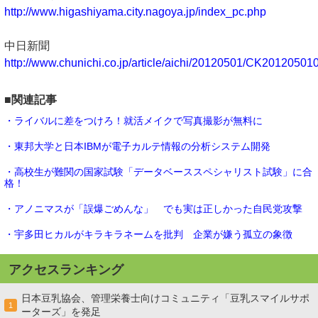
http://www.higashiyama.city.nagoya.jp/index_pc.php
中日新聞
http://www.chunichi.co.jp/article/aichi/20120501/CK2012050
■関連記事
・ライバルに差をつけろ！就活メイクで写真撮影が無料に
・東邦大学と日本IBMが電子カルテ情報の分析システム開発
・高校生が難関の国家試験「データベーススペシャリスト試験」に合
格！
・アノニマスが「誤爆ごめんな」 でも実は正しかった自民党攻撃
・宇多田ヒカルがキラキラネームを批判 企業が嫌う孤立の象徴
アクセスランキング
日本豆乳協会、管理栄養士向けコミュニティ「豆乳スマイルサポ
1
ーターズ」を発足