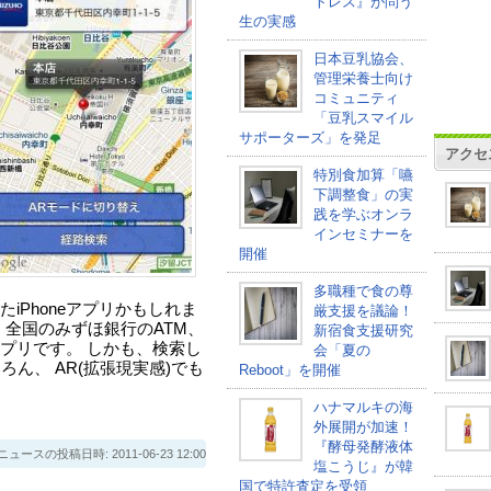
トレス』が問う
生の実感
日本豆乳協会、
管理栄養士向け
コミュニティ
「豆乳スマイル
サポーターズ」を発足
アクセ
特別食加算「嚥
下調整食」の実
践を学ぶオンラ
インセミナーを
開催
多職種で食の尊
iPhoneアプリかもしれま
厳支援を議論！
、全国のみずほ銀行のATM、
新宿食支援研究
プリです。 しかも、検索し
会「夏の
ん、 AR(拡張現実感)でも
Reboot」を開催
ハナマルキの海
外展開が加速！
『酵母発酵液体
スの投稿日時: 2011-06-23 12:00
塩こうじ』が韓
国で特許査定を受領