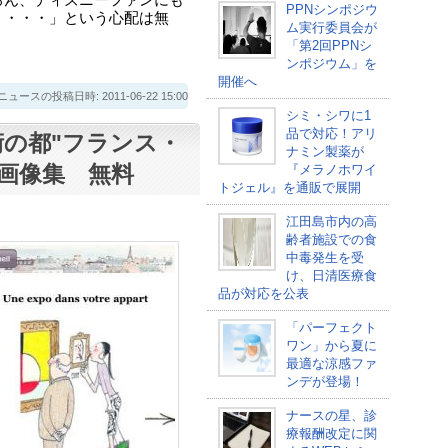
ろん、ディズニーファンにも
PPNシンポジウ
う・・・」という心配は無
ム実行委員会が
「第2回PPNシ
ンポジウム」を
開催へ
スの投稿日時: 2011-06-22 15:00
シミ・シワに1
品で対応！アリ
術の都"フランス・
ナミン製薬が
画像集 無料
『メラノホワイ
トジェル』を通販で展開
江田島市内の高
齢者施設での食
中毒発生を受
け、日清医療食
品が対応を公表
「パーフェクト
ワン」から夏に
最適な涼感ファ
ンデが登場！
ナースの星、診
療報酬改定に関