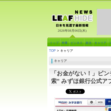
2026年08月06日(木)
トップ
時事
ビジネス
政治
キャリア
TOP
>
キャリア
キャリア
「お金がない！」ピンチ
索” みずほ銀行公式ア