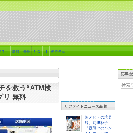
マネー
健康
海外
社会
IT
家庭生活
記事検
を救う“ATM検
プリ 無料
リファイドニュース新着
熊とヒトの境界
線。河﨑秋子
『夜明けのハン