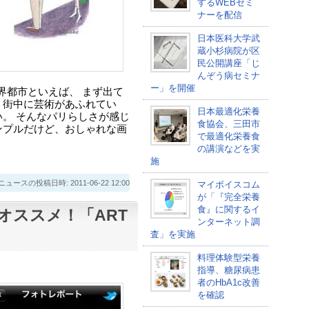
するWEBセミ
ナーを配信
日本医科大学武
蔵小杉病院が区
民公開講座「じ
んぞう病セミナ
ー」を開催
気の世界都市といえば、 まず出て
、街中に芸術があふれてい
日本最適化栄養
い。 そんなパリらしさが感じ
食協会、三田市
ンプルだけど、おしゃれな画
で最適化栄養食
の講演などを実
施
スの投稿日時: 2011-06-22 12:00
マイボイスコム
が「『完全栄養
食』に関するイ
オススメ！「ART
ンターネット調
査」を実施
料理体験型栄養
指導、糖尿病患
者のHbA1c改善
を確認