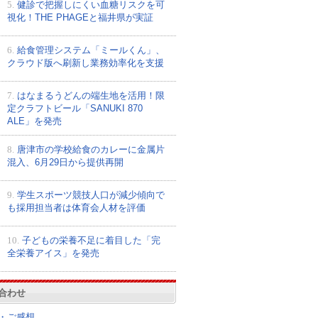
5.
健診で把握しにくい血糖リスクを可
視化！THE PHAGEと福井県が実証
6.
給食管理システム「ミールくん」、
クラウド版へ刷新し業務効率化を支援
7.
はなまるうどんの端生地を活用！限
定クラフトビール「SANUKI 870
ALE」を発売
8.
唐津市の学校給食のカレーに金属片
混入、6月29日から提供再開
9.
学生スポーツ競技人口が減少傾向で
も採用担当者は体育会人材を評価
10.
子どもの栄養不足に着目した「完
全栄養アイス」を発売
合わせ
・ご感想