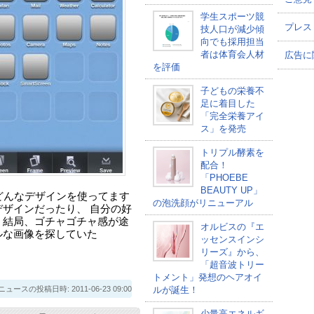
学生スポーツ競
プレス
技人口が減少傾
向でも採用担当
者は体育会人材
広告に
を評価
子どもの栄養不
足に着目した
「完全栄養アイ
ス」を発売
トリプル酵素を
配合！
「PHOEBE
BEAUTY UP」
景画面、どんなデザインを使ってます
の泡洗顔がリニューアル
デザインだったり、 自分の好
 結局、ゴチャゴチャ感が途
オルビスの『エ
ルな画像を探していた
ッセンスインシ
リーズ』から、
「超音波トリー
トメント」発想のヘアオイ
スの投稿日時: 2011-06-23 09:00
ルが誕生！
少量高エネルギ