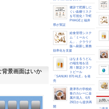
健診で把握しに
くい血糖リスク
を可視化！THE
PHAGEと福井
県が実証
給食管理システ
ム「ミールく
ん」、クラウド
版へ刷新し業務
効率化を支援
はなまるうどん
の端生地を活
用！限定クラフ
ル”な背景画面はいか
トビール
「SANUKI 870 ALE」を発
売
唐津市の学校給
食のカレーに金
属片混入、6月
お問い
29日から提供再
開
ご意見