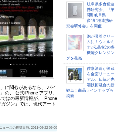
岐阜県多食種連
携研究会、『第
6回 岐阜県
多“食”種連携研
究会研修会』を開催
泡が吸着クリー
ムに！ウィルミ
ナが1品4役の多
機能クレンジン
グを発売
佐嘉酒造が酒蔵
を全面リニュー
アル、伝統と先
端技術融合の新
術」に関心があるなら、 バイ
拠点！商品ラインナップも
の、 公式iPhone アプリ、
刷新
はの最新情報が、 iPhone
マガジン」では、現代アート
スの投稿日時: 2011-06-22 09:00