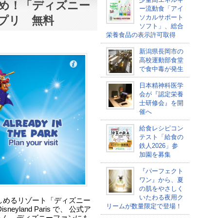
め！「ディズニー
ー流動食「アイ
ソカルサポート
プリ 無料
ソフト」、総合
栄養食品の表示許可取得
新潟県長岡市の
高校運動部食堂
で食中毒が発生
日本精神科医学
会が『認定栄養
士研修会』を開
催へ
給食レシピコン
テスト「給食の
鉄人2026」参
加園を募集
『パーフェクト
ワン』から、夏
の肌をやさしく
いたわる夜用ク
大人も楽しめるリゾート「ディズニー
リームが数量限定で登場！
yland Paris で、 公式ア