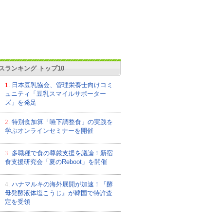
スランキング トップ10
1.
日本豆乳協会、管理栄養士向けコミ
ュニティ「豆乳スマイルサポーター
ズ」を発足
2.
特別食加算「嚥下調整食」の実践を
学ぶオンラインセミナーを開催
3.
多職種で食の尊厳支援を議論！新宿
食支援研究会「夏のReboot」を開催
4.
ハナマルキの海外展開が加速！『酵
母発酵液体塩こうじ』が韓国で特許査
定を受領