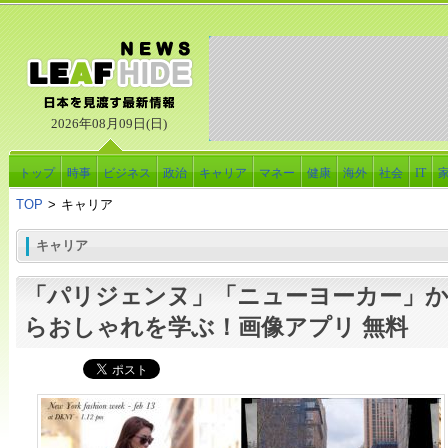
2026年08月09日(日)
トップ
時事
ビジネス
政治
キャリア
マネー
健康
海外
社会
IT
TOP
>
キャリア
キャリア
「パリジェンヌ」「ニューヨーカー」
らおしゃれを学ぶ！画像アプリ 無料