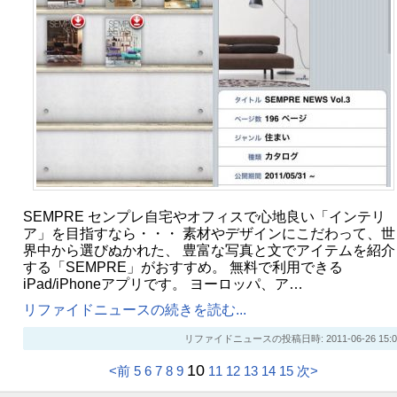
SEMPRE センプレ自宅やオフィスで心地良い「インテリ
ア」を目指すなら・・・ 素材やデザインにこだわって、世
界中から選びぬかれた、 豊富な写真と文でアイテムを紹介
する「SEMPRE」がおすすめ。 無料で利用できる
iPad/iPhoneアプリです。 ヨーロッパ、ア…
リファイドニュースの続きを読む...
リファイドニュースの投稿日時: 2011-06-26 15:0
10
<前
5
6
7
8
9
11
12
13
14
15
次>