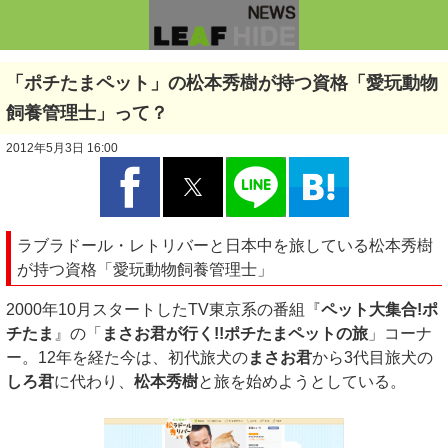
「ポチたまペット」の松本秀樹が持つ資格「愛玩動物
飼養管理士」って？
2012年5月3日 16:00
ラブラドール・レトリバーと日本中を旅している松本秀樹
が持つ資格「愛玩動物飼養管理士」
2000年10月スタートしたTV東京系の番組『
ペット大集合!ポ
チたま
』の「
まさお君が行く!!ポチたまペットの旅
」コーナ
ー。12年を経た今は、初代旅犬の
まさお君
から3代目旅犬の
しろ君
に代わり、
松本秀樹
と旅を始めようとしている。