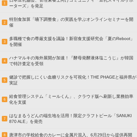
日本豆乳協会、管理栄養士向けコミュニティ「豆乳スマイルサポ
1
ーターズ」を発足
特別食加算「嚥下調整食」の実践を学ぶオンラインセミナーを開
2
催
多職種で食の尊厳支援を議論！新宿食支援研究会「夏のReboot」
3
を開催
ハナマルキの海外展開が加速！『酵母発酵液体塩こうじ』が韓国
4
で特許査定を受領
健診で把握しにくい血糖リスクを可視化！THE PHAGEと福井県が
5
実証
給食管理システム「ミールくん」、クラウド版へ刷新し業務効率
6
化を支援
はなまるうどんの端生地を活用！限定クラフトビール「SANUKI
7
870 ALE」を発売
唐津市の学校給食のカレーに金属片混入、6月29日から提供再開
8