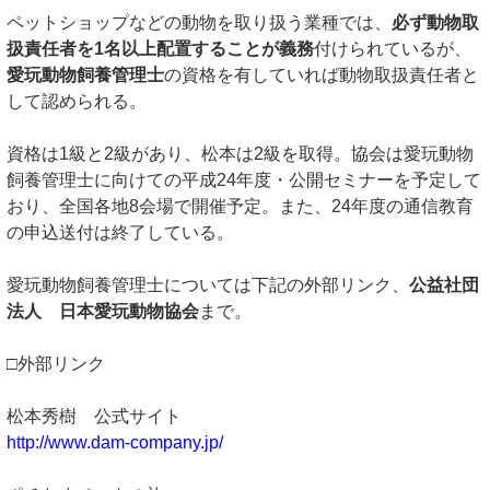
ペットショップなどの動物を取り扱う業種では、
必ず動物取
扱責任者を1名以上配置することが義務
付けられているが、
愛玩動物飼養管理士
の資格を有していれば動物取扱責任者と
して認められる。
資格は1級と2級があり、松本は2級を取得。協会は愛玩動物
飼養管理士に向けての平成24年度・公開セミナーを予定して
おり、全国各地8会場で開催予定。また、24年度の通信教育
の申込送付は終了している。
愛玩動物飼養管理士については下記の外部リンク、
公益社団
法人 日本愛玩動物協会
まで。
□外部リンク
松本秀樹 公式サイト
http://www.dam-company.jp/