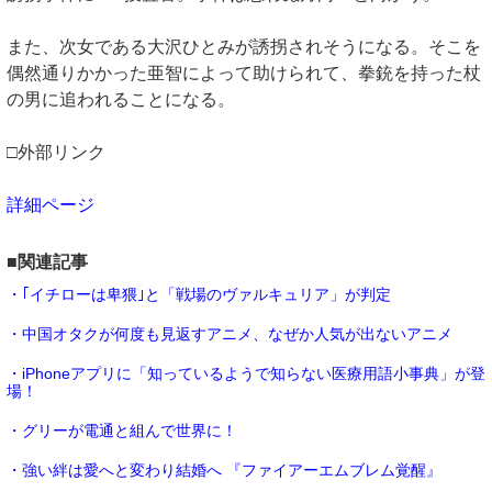
また、次女である大沢ひとみが誘拐されそうになる。そこを
偶然通りかかった亜智によって助けられて、拳銃を持った杖
の男に追われることになる。
□外部リンク
詳細ページ
■関連記事
・｢イチローは卑猥｣と「戦場のヴァルキュリア」が判定
・中国オタクが何度も見返すアニメ、なぜか人気が出ないアニメ
・iPhoneアプリに「知っているようで知らない医療用語小事典」が登
場！
・グリーが電通と組んで世界に！
・強い絆は愛へと変わり結婚へ 『ファイアーエムブレム覚醒』