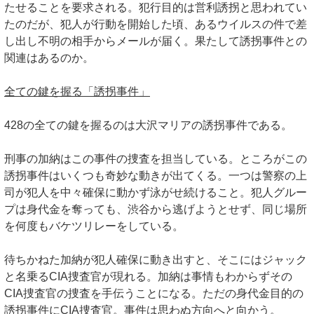
たせることを要求される。犯行目的は営利誘拐と思われてい
たのだが、犯人が行動を開始した頃、あるウイルスの件で差
し出し不明の相手からメールが届く。果たして誘拐事件との
関連はあるのか。
全ての鍵を握る「誘拐事件」
428の全ての鍵を握るのは大沢マリアの誘拐事件である。
刑事の加納はこの事件の捜査を担当している。ところがこの
誘拐事件はいくつも奇妙な動きが出てくる。一つは警察の上
司が犯人を中々確保に動かず泳がせ続けること。犯人グルー
プは身代金を奪っても、渋谷から逃げようとせず、同じ場所
を何度もバケツリレーをしている。
待ちかねた加納が犯人確保に動き出すと、そこにはジャック
と名乗るCIA捜査官が現れる。加納は事情もわからずその
CIA捜査官の捜査を手伝うことになる。ただの身代金目的の
誘拐事件にCIA捜査官。事件は思わぬ方向へと向かう。