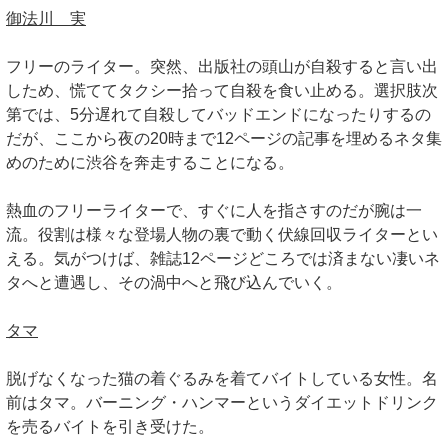
御法川 実
フリーのライター。突然、出版社の頭山が自殺すると言い出
しため、慌ててタクシー拾って自殺を食い止める。選択肢次
第では、5分遅れて自殺してバッドエンドになったりするの
だが、ここから夜の20時まで12ページの記事を埋めるネタ集
めのために渋谷を奔走することになる。
熱血のフリーライターで、すぐに人を指さすのだが腕は一
流。役割は様々な登場人物の裏で動く伏線回収ライターとい
える。気がつけば、雑誌12ページどころでは済まない凄いネ
タへと遭遇し、その渦中へと飛び込んでいく。
タマ
脱げなくなった猫の着ぐるみを着てバイトしている女性。名
前はタマ。バーニング・ハンマーというダイエットドリンク
を売るバイトを引き受けた。