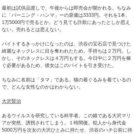
最初は試供品渡しで、午後からは即売会が開かれる。ちなみ
に「バーニング・ハンマ」ーの原価は3333円。それを1本、
1万5000円で売るとか。どう見ても詐欺にあったとしか思え
ない。売れるとは思えない。
バイトするきっかけになったのは、渋谷の宝石店で見つけた
綺麗なネックレスに目を奪われたため。手持ちは２万円。し
かし、そのネックレスは４万円もする。今日中に２万円を稼
ぐ必要があるため、彼女はこのバイトを引き受けた。
ちなみに名前は「タマ」である。猫の着ぐるみを着ているの
で、どんな女性なのかはわからない。
大沢賢治
あるウイルスを研究している科学者。この娘である大沢マリ
アが突然、誘拐されてしまう。１時間後。犯人から身代金
5000万円を次女の大沢ひとみに持たせ、渋谷のハチ公前に待