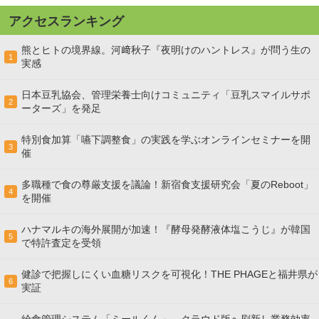
アクセスランキング
熊とヒトの境界線。河﨑秋子『夜明けのハントレス』が問う生の
1
実感
日本豆乳協会、管理栄養士向けコミュニティ「豆乳スマイルサポ
2
ーターズ」を発足
特別食加算「嚥下調整食」の実践を学ぶオンラインセミナーを開
3
催
多職種で食の尊厳支援を議論！新宿食支援研究会「夏のReboot」
4
を開催
ハナマルキの海外展開が加速！『酵母発酵液体塩こうじ』が韓国
5
で特許査定を受領
健診で把握しにくい血糖リスクを可視化！THE PHAGEと福井県が
6
実証
給食管理システム「ミールくん」、クラウド版へ刷新し業務効率