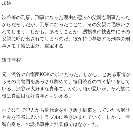
加納
渋谷署の刑事。刑事になった理由が恋人の父親も刑事だった
からだそうだが、刑事になったことで、その父親に毛嫌いさ
れてしまう。しかも、あろうことか、誘拐事件捜査中にその
父親に呼び出されてしまうのだ。彼が持つ尊敬する刑事の刑
事メモ手帳は案外、重宝する。
遠藤亜智
元、渋谷の自衛団KOKのボスだった。しかし、とある事情か
らその自警団をあっさり辞めて、毎日渋谷のゴミ拾いをして
いる。渋谷が大好きな青年で、かなり頭が悪いが、それ故に
根は真面目な好青年ともいえる。
ハチ公前で犯人から身代金を引き渡す約束をしていた大沢ひ
とみを不審に思いトラブルに巻き込まれていく。しかし、亜
智自身もこの誘拐事件に無関係ではなかった。