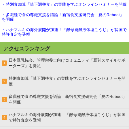
・特別食加算「嚥下調整食」の実践を学ぶオンラインセミナーを開催
・多職種で食の尊厳支援を議論！新宿食支援研究会「夏のReboot」
を開催
・ハナマルキの海外展開が加速！『酵母発酵液体塩こうじ』が韓国で
特許査定を受領
アクセスランキング
日本豆乳協会、管理栄養士向けコミュニティ「豆乳スマイルサポ
1
ーターズ」を発足
特別食加算「嚥下調整食」の実践を学ぶオンラインセミナーを開
2
催
多職種で食の尊厳支援を議論！新宿食支援研究会「夏のReboot」
3
を開催
ハナマルキの海外展開が加速！『酵母発酵液体塩こうじ』が韓国
4
で特許査定を受領