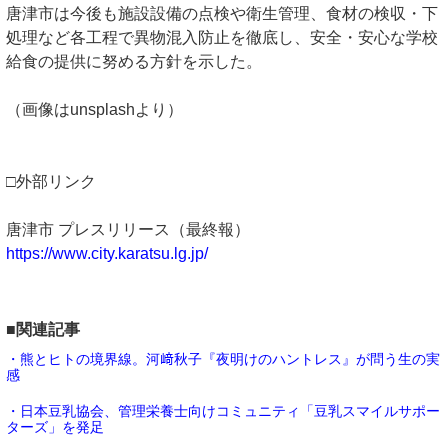
唐津市は今後も施設設備の点検や衛生管理、食材の検収・下
処理など各工程で異物混入防止を徹底し、安全・安心な学校
給食の提供に努める方針を示した。
（画像はunsplashより）
□外部リンク
唐津市 プレスリリース（最終報）
https://www.city.karatsu.lg.jp/
■関連記事
・熊とヒトの境界線。河﨑秋子『夜明けのハントレス』が問う生の実
感
・日本豆乳協会、管理栄養士向けコミュニティ「豆乳スマイルサポー
ターズ」を発足