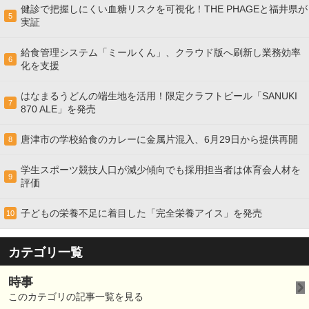
健診で把握しにくい血糖リスクを可視化！THE PHAGEと福井県が
5
実証
給食管理システム「ミールくん」、クラウド版へ刷新し業務効率
6
化を支援
はなまるうどんの端生地を活用！限定クラフトビール「SANUKI
7
870 ALE」を発売
唐津市の学校給食のカレーに金属片混入、6月29日から提供再開
8
学生スポーツ競技人口が減少傾向でも採用担当者は体育会人材を
9
評価
子どもの栄養不足に着目した「完全栄養アイス」を発売
10
カテゴリ一覧
時事
このカテゴリの記事一覧を見る