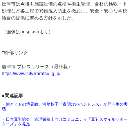
唐津市は今後も施設設備の点検や衛生管理、食材の検収・下
処理など各工程で異物混入防止を徹底し、安全・安心な学校
給食の提供に努める方針を示した。
（画像はunsplashより）
□外部リンク
唐津市 プレスリリース（最終報）
https://www.city.karatsu.lg.jp/
■関連記事
・熊とヒトの境界線。河﨑秋子『夜明けのハントレス』が問う生の実
感
・日本豆乳協会、管理栄養士向けコミュニティ「豆乳スマイルサポー
ターズ」を発足