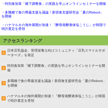
・特別食加算「嚥下調整食」の実践を学ぶオンラインセミナーを開催
・多職種で食の尊厳支援を議論！新宿食支援研究会「夏のReboot」
を開催
・ハナマルキの海外展開が加速！『酵母発酵液体塩こうじ』が韓国で
特許査定を受領
アクセスランキング
日本豆乳協会、管理栄養士向けコミュニティ「豆乳スマイルサポ
1
ーターズ」を発足
特別食加算「嚥下調整食」の実践を学ぶオンラインセミナーを開
2
催
多職種で食の尊厳支援を議論！新宿食支援研究会「夏のReboot」
3
を開催
ハナマルキの海外展開が加速！『酵母発酵液体塩こうじ』が韓国
4
で特許査定を受領