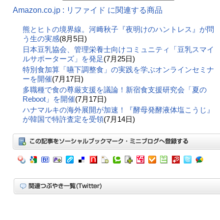
Amazon.co.jp : リファイド に関連する商品
熊とヒトの境界線。河﨑秋子『夜明けのハントレス』が問
う生の実感
(8月5日)
日本豆乳協会、管理栄養士向けコミュニティ「豆乳スマイ
ルサポーターズ」を発足
(7月25日)
特別食加算「嚥下調整食」の実践を学ぶオンラインセミナ
ーを開催
(7月17日)
多職種で食の尊厳支援を議論！新宿食支援研究会「夏の
Reboot」を開催
(7月17日)
ハナマルキの海外展開が加速！『酵母発酵液体塩こうじ』
が韓国で特許査定を受領
(7月14日)