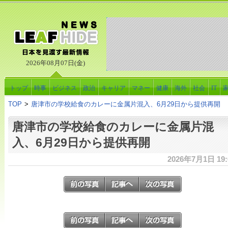
2026年08月07日(金)
トップ
時事
ビジネス
政治
キャリア
マネー
健康
海外
社会
IT
TOP
>
唐津市の学校給食のカレーに金属片混入、6月29日から提供再開
唐津市の学校給食のカレーに金属片混
入、6月29日から提供再開
2026年7月1日 19: