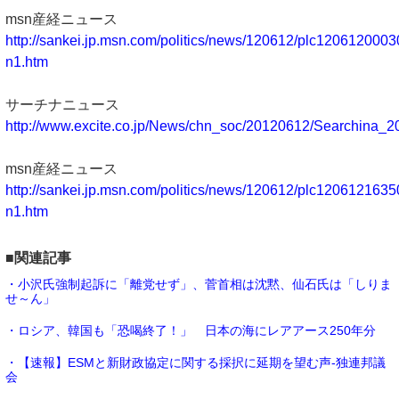
msn産経ニュース
http://sankei.jp.msn.com/politics/news/120612/plc120612000
n1.htm
サーチナニュース
http://www.excite.co.jp/News/chn_soc/20120612/Searchina_
msn産経ニュース
http://sankei.jp.msn.com/politics/news/120612/plc120612163
n1.htm
■関連記事
・小沢氏強制起訴に「離党せず」、菅首相は沈黙、仙石氏は「しりま
せ～ん」
・ロシア、韓国も「恐喝終了！」 日本の海にレアアース250年分
・【速報】ESMと新財政協定に関する採択に延期を望む声-独連邦議
会