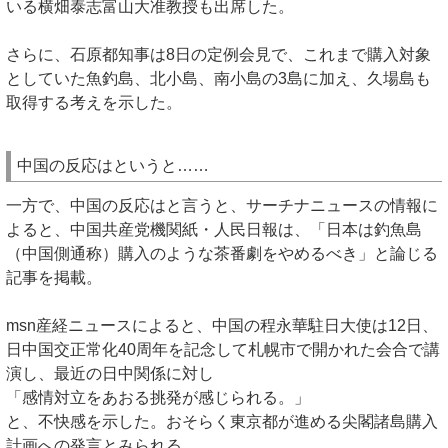
いる横畑泰志富山大准教授も出席した。
さらに、石原都知事は8日の定例会見で、これまで購入対象
としていた魚釣島、北小島、南小島の3島に加え、久場島も
取得する考えを示した。
中国の反応はというと……
一方で、中国の反応はと言うと、サーチナニュースの情報に
よると、中国共産党機関紙・人民日報は、「日本は釣魚島
（中国側通称）購入のような茶番劇をやめるべき」と論じる
記事を掲載。
msn産経ニュースによると、中国の程永華駐日大使は12日、
日中国交正常化40周年を記念して札幌市で開かれた会合で講
演し、最近の日中関係に対し
「感情対立をあおる挑発が感じられる。」
と、不快感を示した。おそらく東京都が進める尖閣諸島購入
計画への発言とみられる。