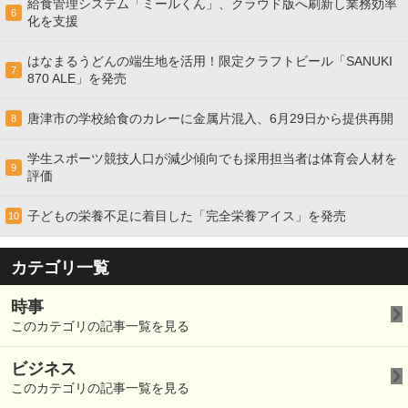
給食管理システム「ミールくん」、クラウド版へ刷新し業務効率
6
化を支援
はなまるうどんの端生地を活用！限定クラフトビール「SANUKI
7
870 ALE」を発売
唐津市の学校給食のカレーに金属片混入、6月29日から提供再開
8
学生スポーツ競技人口が減少傾向でも採用担当者は体育会人材を
9
評価
子どもの栄養不足に着目した「完全栄養アイス」を発売
10
カテゴリ一覧
時事
このカテゴリの記事一覧を見る
ビジネス
このカテゴリの記事一覧を見る