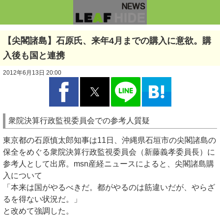
【尖閣諸島】石原氏、来年4月までの購入に意欲。購
入後も国と連携
2012年6月13日 20:00
衆院決算行政監視委員会での参考人質疑
東京都の石原慎太郎知事は11日、沖縄県石垣市の尖閣諸島の
保全をめぐる衆院決算行政監視委員会（新藤義孝委員長）に
参考人として出席。msn産経ニュースによると、尖閣諸島購
入について
「本来は国がやるべきだ。都がやるのは筋違いだが、やらざ
るを得ない状況だ。」
と改めて強調した。