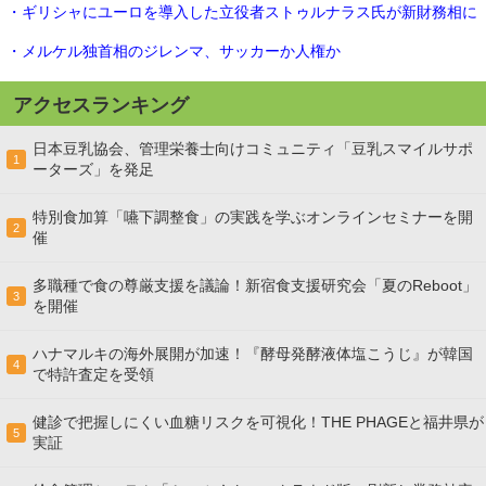
・ギリシャにユーロを導入した立役者ストゥルナラス氏が新財務相に
・メルケル独首相のジレンマ、サッカーか人権か
アクセスランキング
日本豆乳協会、管理栄養士向けコミュニティ「豆乳スマイルサポ
1
ーターズ」を発足
特別食加算「嚥下調整食」の実践を学ぶオンラインセミナーを開
2
催
多職種で食の尊厳支援を議論！新宿食支援研究会「夏のReboot」
3
を開催
ハナマルキの海外展開が加速！『酵母発酵液体塩こうじ』が韓国
4
で特許査定を受領
健診で把握しにくい血糖リスクを可視化！THE PHAGEと福井県が
5
実証