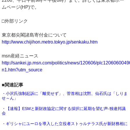
2206、平日午前9時～午後6時）まで。詳しくは東京都ホー
ムページ(HP)で。
□外部リンク
東京都尖閣諸島寄付金について
http://www.chijihon.metro.tokyo.jp/senkaku.htm
msn産経ニュース
http://sankei.jp.msn.com/politics/news/120606/plc120606004
n1.htm?utm_source
■関連記事
・小沢氏強制起訴に「離党せず」、菅首相は沈黙、仙石氏は「しりま
せ～ん」
・【速報】ESMと新財政協定に関する採択に延期を望む声-独連邦議
会
・ギリシャにユーロを導入した立役者ストゥルナラス氏が新財務相に