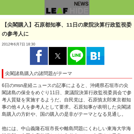
【尖閣購入】石原都知事、11日の衆院決算行政監視委
の参考人に
2012年6月7日 18:30
尖閣諸島購入の諸問題がテーマ
6日のmsn産経ニュースの記事によると、沖縄県石垣市の尖
閣諸島の保全をめぐり11日、衆議院決算行政監視委員会で参
考人質疑を実施するようだ。自民党は、石原慎太郎東京都知
事の他４人を参考人として要求。石原知事が表明した尖閣諸
島購入の方針や、国の購入の是非がテーマとなる見通し。
他には、中山義隆石垣市長や離島問題にくわしい東海大学海