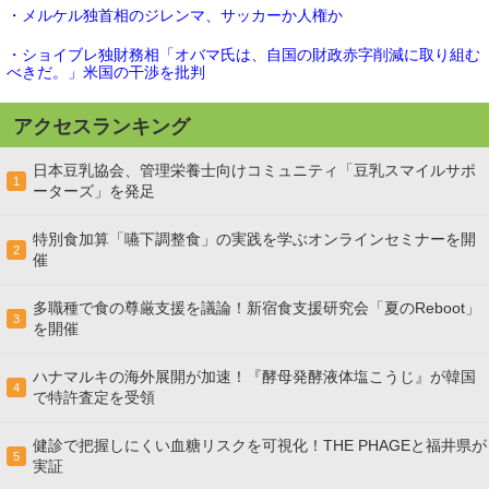
・メルケル独首相のジレンマ、サッカーか人権か
・ショイブレ独財務相「オバマ氏は、自国の財政赤字削減に取り組む
べきだ。」米国の干渉を批判
アクセスランキング
日本豆乳協会、管理栄養士向けコミュニティ「豆乳スマイルサポ
1
ーターズ」を発足
特別食加算「嚥下調整食」の実践を学ぶオンラインセミナーを開
2
催
多職種で食の尊厳支援を議論！新宿食支援研究会「夏のReboot」
3
を開催
ハナマルキの海外展開が加速！『酵母発酵液体塩こうじ』が韓国
4
で特許査定を受領
健診で把握しにくい血糖リスクを可視化！THE PHAGEと福井県が
5
実証