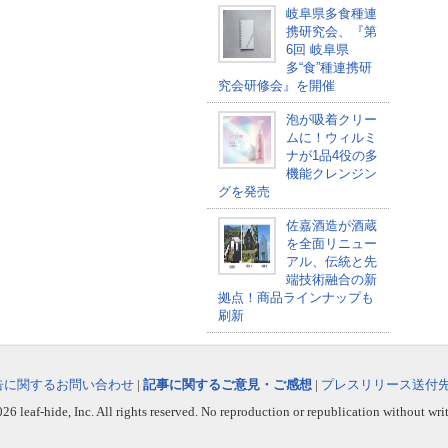
岐阜県多食種連
携研究会、『第
6回 岐阜県
多“食”種連携研
究会研修会』を開催
泡が吸着クリー
ムに！ウィルミ
ナが1品4役の多
機能クレンジン
グを発売
佐嘉酒造が酒蔵
を全面リニュー
アル、伝統と先
端技術融合の新
拠点！商品ラインナップも
刷新
告に関するお問い合わせ
|
記事に関するご意見・ご感想
|
プレスリリース送付
6 leaf-hide, Inc. All rights reserved. No reproduction or republication without wri