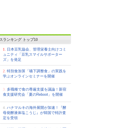
スランキング トップ10
1.
日本豆乳協会、管理栄養士向けコミ
ュニティ「豆乳スマイルサポーター
ズ」を発足
2.
特別食加算「嚥下調整食」の実践を
学ぶオンラインセミナーを開催
3.
多職種で食の尊厳支援を議論！新宿
食支援研究会「夏のReboot」を開催
4.
ハナマルキの海外展開が加速！『酵
母発酵液体塩こうじ』が韓国で特許査
定を受領