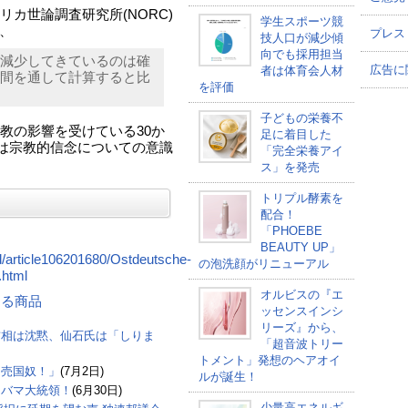
カ世論調査研究所(NORC)
学生スポーツ競
、
プレス
技人口が減少傾
向でも採用担当
減少してきているのは確
広告に
者は体育会人材
間を通して計算すると比
を評価
子どもの栄養不
教の影響を受けている30か
足に着目した
回は宗教的信念についての意識
「完全栄養アイ
ス」を発売
トリプル酵素を
配合！
「PHOEBE
BEAUTY UP」
nd/article106201680/Ostdeutsche-
の泡洗顔がリニューアル
.html
オルビスの『エ
連する商品
ッセンスインシ
リーズ』から、
首相は沈黙、仙石氏は「しりま
「超音波トリー
トメント」発想のヘアオイ
「売国奴！」
(7月2日)
ルが誕生！
オバマ大統領！
(6月30日)
少量高エネルギ