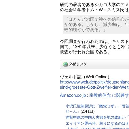
研究の著者であるシカゴ大学のアメリ
の社会科学者トム・W・スミス氏は
「ほとんどの国で神への信仰心が
かである。しかし、減少率は、年
較的緩やかである。」
今回調査が行われたのは、キリスト
国で、1991年以来、少なくとも2
調査が行われた国である。
ヴェルト誌（Welt Online）
http://www.welt.de/politik/deutschla
sind-groesste-Gott-Zweifler-der-Welt
Amazon.co.jp : 宗教的信念 に関
小沢氏強制起訴に「離党せず」、菅
せ～ん」
(2月1日)
強制中絶の中国人夫婦を地方政府が
エイリアン襲来時、頼りになるのは