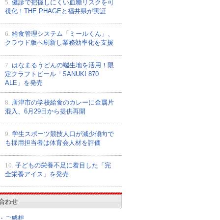
5.
健診で把握しにくい血糖リスクを可
視化！THE PHAGEと福井県が実証
6.
給食管理システム「ミールくん」、
クラウド版へ刷新し業務効率化を支援
7.
はなまるうどんの端生地を活用！限
定クラフトビール「SANUKI 870
ALE」を発売
8.
唐津市の学校給食のカレーに金属片
混入、6月29日から提供再開
9.
学生スポーツ競技人口が減少傾向で
も採用担当者は体育会人材を評価
10.
子どもの栄養不足に着目した「完
全栄養アイス」を発売
合わせ
・ご感想