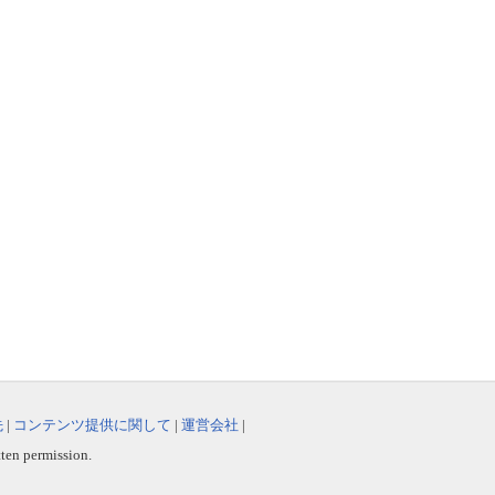
先
|
コンテンツ提供に関して
|
運営会社
|
tten permission.