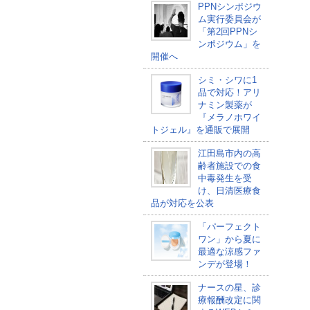
PPNシンポジウ
ム実行委員会が
「第2回PPNシ
ンポジウム」を
開催へ
シミ・シワに1
品で対応！アリ
ナミン製薬が
『メラノホワイ
トジェル』を通販で展開
江田島市内の高
齢者施設での食
中毒発生を受
け、日清医療食
品が対応を公表
「パーフェクト
ワン」から夏に
最適な涼感ファ
ンデが登場！
ナースの星、診
療報酬改定に関