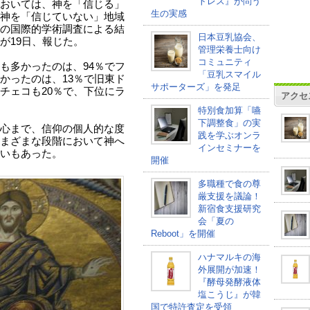
トレス』が問う
おいては、神を「信じる」
生の実感
神を「信じていない」地域
の国際的学術調査による結
日本豆乳協会、
が19日、報じた。
管理栄養士向け
コミュニティ
も多かったのは、94％でフ
「豆乳スマイル
かったのは、13％で旧東ド
サポーターズ」を発足
チェコも20％で、下位にラ
アクセ
特別食加算「嚥
下調整食」の実
心まで、信仰の個人的な度
践を学ぶオンラ
まざまな段階において神へ
インセミナーを
いもあった。
開催
多職種で食の尊
厳支援を議論！
新宿食支援研究
会「夏の
Reboot」を開催
ハナマルキの海
外展開が加速！
『酵母発酵液体
塩こうじ』が韓
国で特許査定を受領