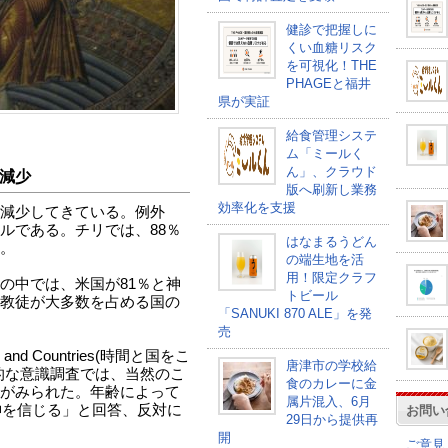
健診で把握しに
くい血糖リスク
を可視化！THE
PHAGEと福井
県が実証
給食管理システ
ム「ミールく
ん」、クラウド
減少
版へ刷新し業務
効率化を支援
減少してきている。例外
ルである。チリでは、88％
はなまるうどん
。
の端生地を活
用！限定クラフ
の中では、米国が81％と神
トビール
教徒が大多数を占める国の
「SANUKI 870 ALE」を発
売
me and Countries(時間と国をこ
唐津市の学校給
的な意識調査では、当然のこ
食のカレーに金
がみられた。年齢によって
属片混入、6月
神を信じる」と回答、反対に
お問い
29日から提供再
開
ご意見