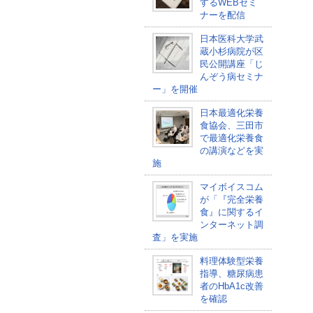
するWEBセミ
ナーを配信
日本医科大学武
蔵小杉病院が区
民公開講座「じ
んぞう病セミナ
ー」を開催
日本最適化栄養
食協会、三田市
で最適化栄養食
の講演などを実
施
マイボイスコム
が「『完全栄養
食』に関するイ
ンターネット調
査」を実施
料理体験型栄養
指導、糖尿病患
者のHbA1c改善
を確認