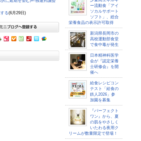
採択に延期を望む声-独連邦議会
ー流動食「アイ
ソカルサポート
減する
(6月29日)
ソフト」、総合
栄養食品の表示許可取得
新潟県長岡市の
高校運動部食堂
で食中毒が発生
日本精神科医学
会が『認定栄養
士研修会』を開
催へ
給食レシピコン
テスト「給食の
鉄人2026」参
加園を募集
『パーフェクト
ワン』から、夏
の肌をやさしく
いたわる夜用ク
リームが数量限定で登場！