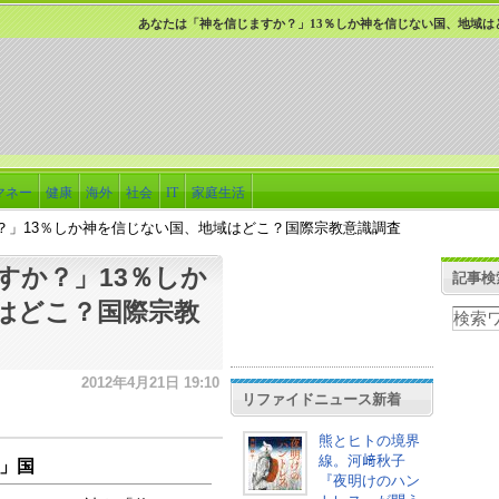
あなたは「神を信じますか？」13％しか神を信じない国、地域は
マネー
健康
海外
社会
IT
家庭生活
？」13％しか神を信じない国、地域はどこ？国際宗教意識調査
すか？」13％しか
記事検
はどこ？国際宗教
2012年4月21日 19:10
リファイドニュース新着
熊とヒトの境界
線。河﨑秋子
」国
『夜明けのハン