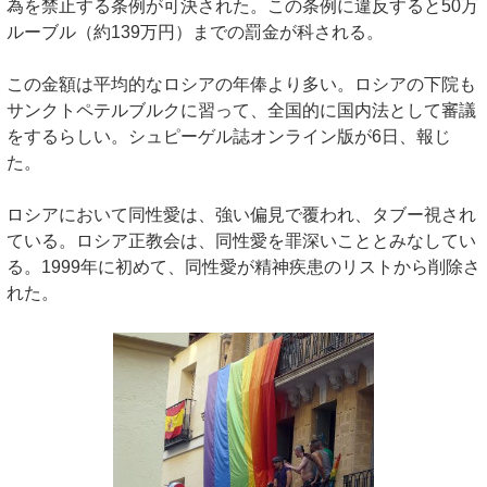
為を禁止する条例が可決された。この条例に違反すると50万
ルーブル（約139万円）までの罰金が科される。
この金額は平均的なロシアの年俸より多い。ロシアの下院も
サンクトペテルブルクに習って、全国的に国内法として審議
をするらしい。シュピーゲル誌オンライン版が6日、報じ
た。
ロシアにおいて同性愛は、強い偏見で覆われ、タブー視され
ている。ロシア正教会は、同性愛を罪深いこととみなしてい
る。1999年に初めて、同性愛が精神疾患のリストから削除さ
れた。