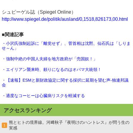
シュピーゲル誌（Spiegel Online）
http://www.spiegel.de/politik/ausland/0,1518,826173,00.html
■関連記事
・小沢氏強制起訴に「離党せず」、菅首相は沈黙、仙石氏は「しりま
せ～ん」
・強制中絶の中国人夫婦を地方政府が「売国奴！」
・エイリアン襲来時、頼りになるのはオバマ大統領！
・【速報】ESMと新財政協定に関する採択に延期を望む声-独連邦議
会
・適度なコーヒーは心臓病リスクを軽減する
アクセスランキング
熊とヒトの境界線。河﨑秋子『夜明けのハントレス』が問う生の
1
実感