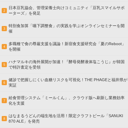
日本豆乳協会、管理栄養士向けコミュニティ「豆乳スマイルサポ
2
ーターズ」を発足
特別食加算「嚥下調整食」の実践を学ぶオンラインセミナーを開
3
催
多職種で食の尊厳支援を議論！新宿食支援研究会「夏のReboot」
4
を開催
ハナマルキの海外展開が加速！『酵母発酵液体塩こうじ』が韓国
5
で特許査定を受領
健診で把握しにくい血糖リスクを可視化！THE PHAGEと福井県が
6
実証
給食管理システム「ミールくん」、クラウド版へ刷新し業務効率
7
化を支援
はなまるうどんの端生地を活用！限定クラフトビール「SANUKI
8
870 ALE」を発売