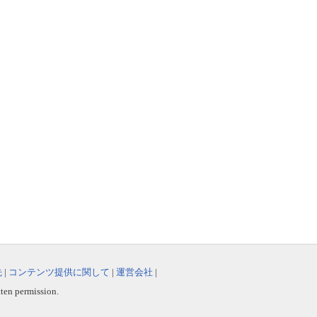
先
|
コンテンツ提供に関して
|
運営会社
|
tten permission.