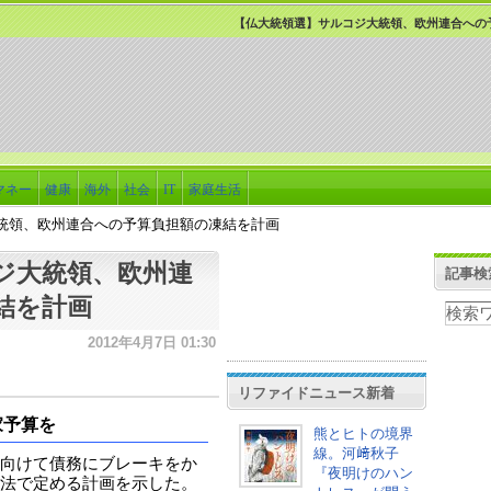
【仏大統領選】サルコジ大統領、欧州連合への
マネー
健康
海外
社会
IT
家庭生活
統領、欧州連合への予算負担額の凍結を計画
ジ大統領、欧州連
記事検
結を計画
2012年4月7日 01:30
リファイドニュース新着
家予算を
熊とヒトの境界
線。河﨑秋子
向けて債務にブレーキをか
『夜明けのハン
法で定める計画を示した。