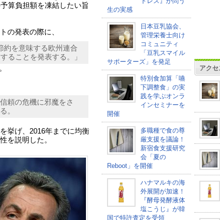
トレス』が問う
の予算負担額を凍結したい旨
生の実感
日本豆乳協会、
トの発表の際に、
管理栄養士向け
コミュニティ
節約を意味する欧州連合
「豆乳スマイル
求することを発表する。」
サポーターズ」を発足
アクセ
。
特別食加算「嚥
下調整食」の実
践を学ぶオンラ
信頼の危機に邪魔をさ
インセミナーを
る。
開催
多職種で食の尊
挙げ、2016年までに均衡
厳支援を議論！
性を説明した。
新宿食支援研究
会「夏の
Reboot」を開催
ハナマルキの海
外展開が加速！
『酵母発酵液体
塩こうじ』が韓
国で特許査定を受領