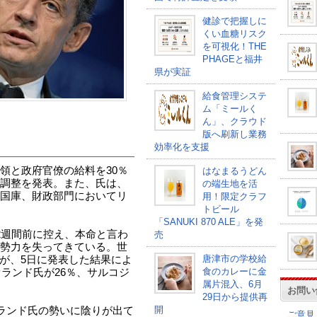
健診で把握しに
くい血糖リスク
を可視化！THE
PHAGEと福井
県が実証
給食管理システ
ム「ミールく
ん」、クラウド
版へ刷新し業務
効率化を支援
領と政府官僚の給料を30％
はなまるうどん
調整を発表。また、氏は、
の端生地を活
国庫、財政部門においてリ
用！限定クラフ
トビール
「SANUKI 870 ALE」を発
2週間前に控え、本命と言わ
売
勢力を失ってきている。世
唐津市の学校給
cial」が、5日に発表した結果によ
食のカレーに金
オランド氏が26％、サルコジ
属片混入、6月
お問い
29日から提供再
開
オランド氏の勢いに陰りが出て
ご意見