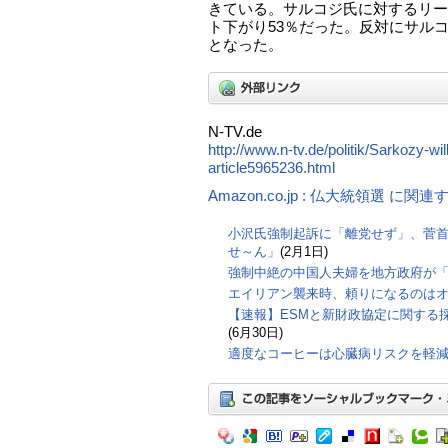
きている。サルコジ氏に対するリー
ト下がり53％だった。反対にサルコ
となった。
N-TV.de
http://www.n-tv.de/politik/Sarkozy-wil
article5965236.html
Amazon.co.jp : 仏大統領選 に関
小沢氏強制起訴に「離党せず」、菅
せ～ん」
(2月1日)
強制中絶の中国人夫婦を地方政府が
エイリアン襲来時、頼りになるのは
【速報】ESMと新財政協定に関する
(6月30日)
適度なコーヒーは心臓病リスクを軽