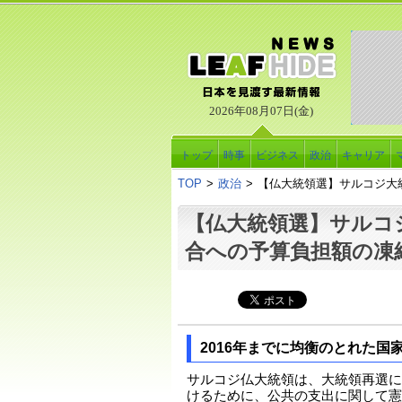
2026年08月07日(金)
トップ
時事
ビジネス
政治
キャリア
TOP
>
政治
>
【仏大統領選】サルコジ大
【仏大統領選】サルコ
合への予算負担額の凍
2016年までに均衡のとれた国
サルコジ仏大統領は、大統領再選に
けるために、公共の支出に関して憲