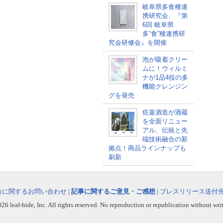
岐阜県多食種連
携研究会、『第
6回 岐阜県
多“食”種連携研
究会研修会』を開催
泡が吸着クリー
ムに！ウィルミ
ナが1品4役の多
機能クレンジン
グを発売
佐嘉酒造が酒蔵
を全面リニュー
アル、伝統と先
端技術融合の新
拠点！商品ラインナップも
刷新
告に関するお問い合わせ
|
記事に関するご意見・ご感想
|
プレスリリース送付
6 leaf-hide, Inc. All rights reserved. No reproduction or republication without wri