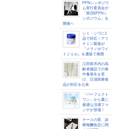
PPNシンポジウ
ム実行委員会が
「第2回PPNシ
ンポジウム」を
開催へ
シミ・シワに1
品で対応！アリ
ナミン製薬が
『メラノホワイ
トジェル』を通販で展開
江田島市内の高
齢者施設での食
中毒発生を受
け、日清医療食
品が対応を公表
「パーフェクト
ワン」から夏に
最適な涼感ファ
ンデが登場！
ナースの星、診
療報酬改定に関