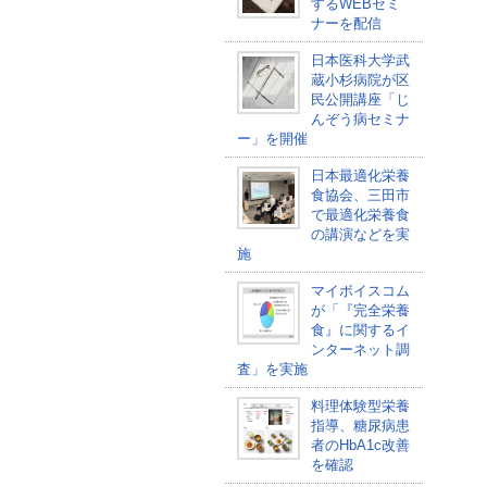
するWEBセミ
ナーを配信
日本医科大学武
蔵小杉病院が区
民公開講座「じ
んぞう病セミナ
ー」を開催
日本最適化栄養
食協会、三田市
で最適化栄養食
の講演などを実
施
マイボイスコム
が「『完全栄養
食』に関するイ
ンターネット調
査」を実施
料理体験型栄養
指導、糖尿病患
者のHbA1c改善
を確認