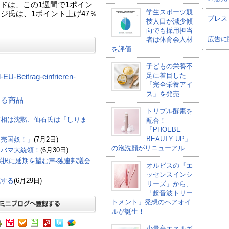
ドは、この1週間で1ポイン
学生スポーツ競
ジ氏は、1ポイント上げ47％
プレス
技人口が減少傾
向でも採用担当
広告に
者は体育会人材
を評価
子どもの栄養不
足に着目した
l-EU-Beitrag-einfrieren-
「完全栄養アイ
ス」を発売
連する商品
トリプル酵素を
首相は沈黙、仙石氏は「しりま
配合！
「PHOEBE
BEAUTY UP」
「売国奴！」
(7月2日)
の泡洗顔がリニューアル
オバマ大統領！
(6月30日)
採択に延期を望む声-独連邦議会
オルビスの『エ
ッセンスインシ
減する
(6月29日)
リーズ』から、
「超音波トリー
トメント」発想のヘアオイ
ルが誕生！
少量高エネルギ