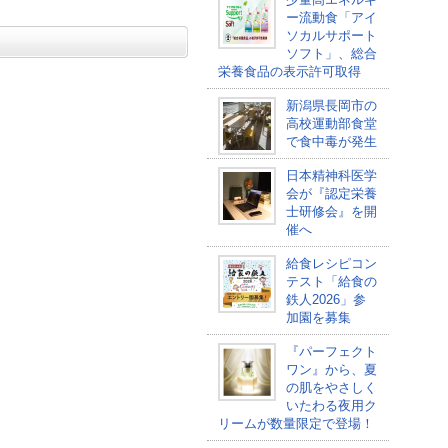
ー流動食「アイ
ソカルサポート
ソフト」、総合
栄養食品の表示許可取得
新潟県長岡市の
高校運動部食堂
で食中毒が発生
日本精神科医学
会が『認定栄養
士研修会』を開
催へ
給食レシピコン
テスト「給食の
鉄人2026」参
加園を募集
『パーフェクト
ワン』から、夏
の肌をやさしく
いたわる夜用ク
リームが数量限定で登場！