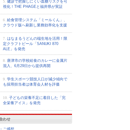
5.
健診で把握しにくい血糖リスクを可
視化！THE PHAGEと福井県が実証
6.
給食管理システム「ミールくん」、
クラウド版へ刷新し業務効率化を支援
7.
はなまるうどんの端生地を活用！限
定クラフトビール「SANUKI 870
ALE」を発売
8.
唐津市の学校給食のカレーに金属片
混入、6月29日から提供再開
9.
学生スポーツ競技人口が減少傾向で
も採用担当者は体育会人材を評価
10.
子どもの栄養不足に着目した「完
全栄養アイス」を発売
合わせ
・ご感想