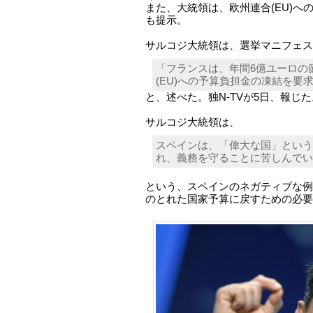
また、大統領は、欧州連合(EU)へ
も提示。
サルコジ大統領は、選挙マニフェス
「フランスは、年間6億ユーロの
(EU)への予算負担金の凍結を要
と、述べた。独N-TVが5日、報じた
サルコジ大統領は、
スペインは、「偉大な国」という
れ、義務を守ることに苦しんでい
という、スペインのネガティブな例を
のとれた国家予算に戻すための必要