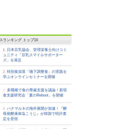
スランキング トップ10
1.
日本豆乳協会、管理栄養士向けコミ
ュニティ「豆乳スマイルサポーター
ズ」を発足
2.
特別食加算「嚥下調整食」の実践を
学ぶオンラインセミナーを開催
3.
多職種で食の尊厳支援を議論！新宿
食支援研究会「夏のReboot」を開催
4.
ハナマルキの海外展開が加速！『酵
母発酵液体塩こうじ』が韓国で特許査
定を受領