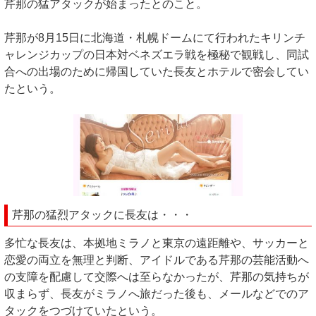
芹那の猛アタックが始まったとのこと。
芹那が8月15日に北海道・札幌ドームにて行われたキリンチ
ャレンジカップの日本対ベネズエラ戦を極秘で観戦し、同試
合への出場のために帰国していた長友とホテルで密会してい
たという。
芹那の猛烈アタックに長友は・・・
多忙な長友は、本拠地ミラノと東京の遠距離や、サッカーと
恋愛の両立を無理と判断、アイドルである芹那の芸能活動へ
の支障を配慮して交際へは至らなかったが、芹那の気持ちが
収まらず、長友がミラノへ旅だった後も、メールなどでのア
タックをつづけていたという。