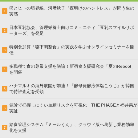
熊とヒトの境界線。河﨑秋子『夜明けのハントレス』が問う生の
1
実感
日本豆乳協会、管理栄養士向けコミュニティ「豆乳スマイルサポ
2
ーターズ」を発足
特別食加算「嚥下調整食」の実践を学ぶオンラインセミナーを開
3
催
多職種で食の尊厳支援を議論！新宿食支援研究会「夏のReboot」
4
を開催
ハナマルキの海外展開が加速！『酵母発酵液体塩こうじ』が韓国
5
で特許査定を受領
健診で把握しにくい血糖リスクを可視化！THE PHAGEと福井県が
6
実証
給食管理システム「ミールくん」、クラウド版へ刷新し業務効率
7
化を支援