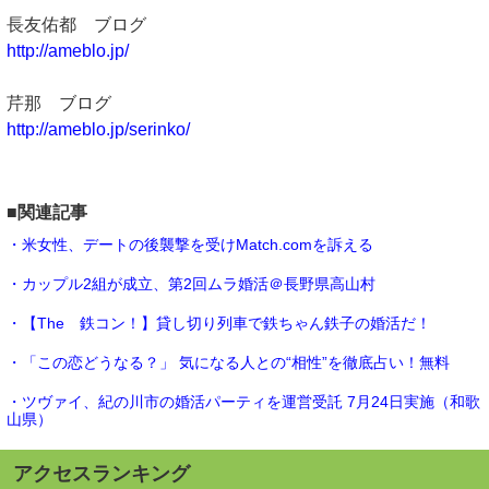
長友佑都 ブログ
http://ameblo.jp/
芹那 ブログ
http://ameblo.jp/serinko/
■関連記事
・米女性、デートの後襲撃を受けMatch.comを訴える
・カップル2組が成立、第2回ムラ婚活＠長野県高山村
・【The 鉄コン！】貸し切り列車で鉄ちゃん鉄子の婚活だ！
・「この恋どうなる？」 気になる人との“相性”を徹底占い！無料
・ツヴァイ、紀の川市の婚活パーティを運営受託 7月24日実施（和歌
山県）
アクセスランキング