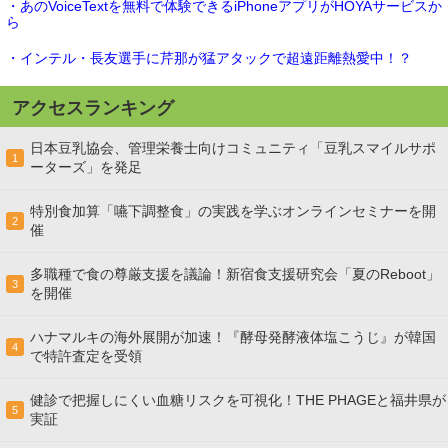
・あのVoiceTextを無料で体験できるiPhoneアプリがHOYAサービスか
ら
・インテル・長友選手に芹那が猛アタックで超遠距離熱愛中！？
アクセスランキング
日本豆乳協会、管理栄養士向けコミュニティ「豆乳スマイルサポ
1
ーターズ」を発足
特別食加算「嚥下調整食」の実践を学ぶオンラインセミナーを開
2
催
多職種で食の尊厳支援を議論！新宿食支援研究会「夏のReboot」
3
を開催
ハナマルキの海外展開が加速！『酵母発酵液体塩こうじ』が韓国
4
で特許査定を受領
健診で把握しにくい血糖リスクを可視化！THE PHAGEと福井県が
5
実証