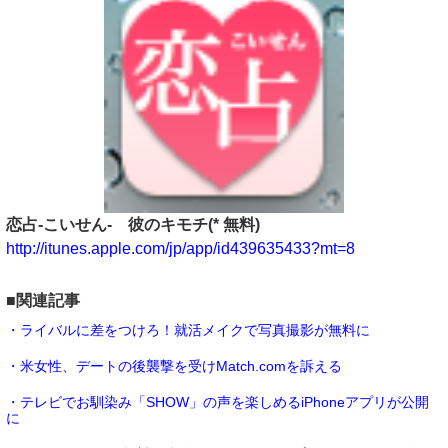
恋占-こいせん- 彼のキモチ(* 無料)
http://itunes.apple.com/jp/app/id439635433?mt=8
■関連記事
・ライバルに差をつけろ！就活メイクで写真撮影が無料に
・米女性、デートの後襲撃を受けMatch.comを訴える
・テレビでお馴染み「SHOW」の声を楽しめるiPhoneアプリが公開
に