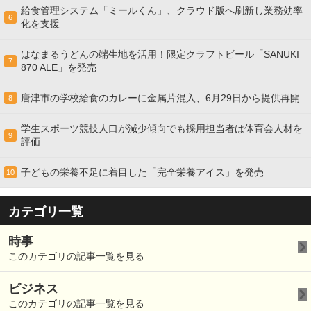
給食管理システム「ミールくん」、クラウド版へ刷新し業務効率
6
化を支援
はなまるうどんの端生地を活用！限定クラフトビール「SANUKI
7
870 ALE」を発売
唐津市の学校給食のカレーに金属片混入、6月29日から提供再開
8
学生スポーツ競技人口が減少傾向でも採用担当者は体育会人材を
9
評価
子どもの栄養不足に着目した「完全栄養アイス」を発売
10
カテゴリ一覧
時事
このカテゴリの記事一覧を見る
ビジネス
このカテゴリの記事一覧を見る