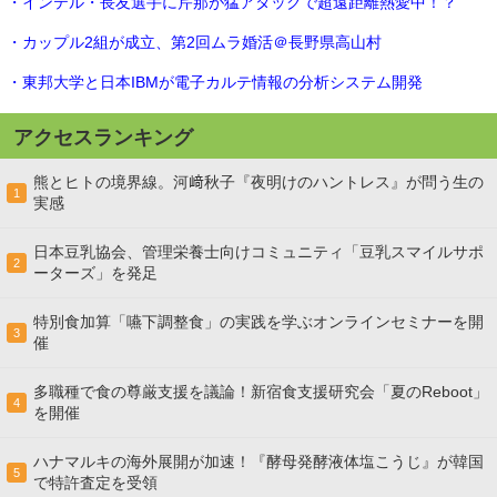
・インテル・長友選手に芹那が猛アタックで超遠距離熱愛中！？
・カップル2組が成立、第2回ムラ婚活＠長野県高山村
・東邦大学と日本IBMが電子カルテ情報の分析システム開発
アクセスランキング
熊とヒトの境界線。河﨑秋子『夜明けのハントレス』が問う生の
1
実感
日本豆乳協会、管理栄養士向けコミュニティ「豆乳スマイルサポ
2
ーターズ」を発足
特別食加算「嚥下調整食」の実践を学ぶオンラインセミナーを開
3
催
多職種で食の尊厳支援を議論！新宿食支援研究会「夏のReboot」
4
を開催
ハナマルキの海外展開が加速！『酵母発酵液体塩こうじ』が韓国
5
で特許査定を受領