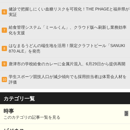
健診で把握しにくい血糖リスクを可視化！THE PHAGEと福井県が
6
実証
給食管理システム「ミールくん」、クラウド版へ刷新し業務効率
7
化を支援
はなまるうどんの端生地を活用！限定クラフトビール「SANUKI
8
870 ALE」を発売
唐津市の学校給食のカレーに金属片混入、6月29日から提供再開
9
学生スポーツ競技人口が減少傾向でも採用担当者は体育会人材を
10
評価
カテゴリ一覧
時事
このカテゴリの記事一覧を見る