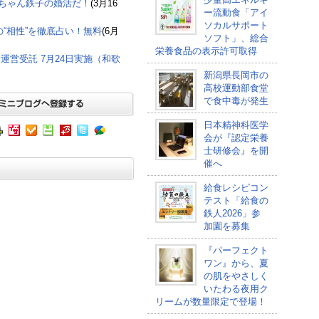
鉄ちゃん鉄子の婚活だ！
(3月16
ー流動食「アイ
ソカルサポート
“相性”を徹底占い！無料
(6月
ソフト」、総合
栄養食品の表示許可取得
営受託 7月24日実施（和歌
新潟県長岡市の
高校運動部食堂
で食中毒が発生
日本精神科医学
会が『認定栄養
士研修会』を開
催へ
給食レシピコン
テスト「給食の
鉄人2026」参
加園を募集
『パーフェクト
ワン』から、夏
の肌をやさしく
いたわる夜用ク
リームが数量限定で登場！