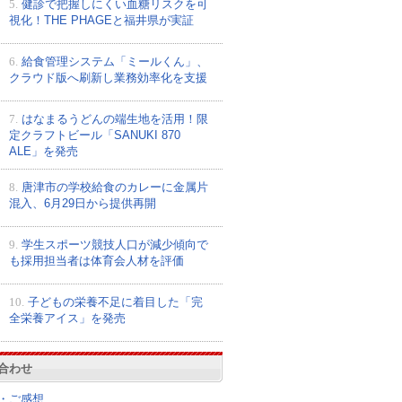
5.
健診で把握しにくい血糖リスクを可
視化！THE PHAGEと福井県が実証
6.
給食管理システム「ミールくん」、
クラウド版へ刷新し業務効率化を支援
7.
はなまるうどんの端生地を活用！限
定クラフトビール「SANUKI 870
ALE」を発売
8.
唐津市の学校給食のカレーに金属片
混入、6月29日から提供再開
9.
学生スポーツ競技人口が減少傾向で
も採用担当者は体育会人材を評価
10.
子どもの栄養不足に着目した「完
全栄養アイス」を発売
合わせ
・ご感想