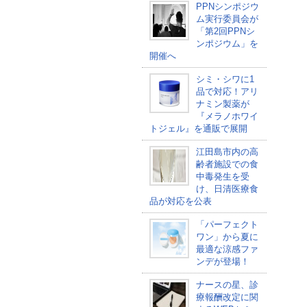
PPNシンポジウ
ム実行委員会が
「第2回PPNシ
ンポジウム」を
開催へ
シミ・シワに1
品で対応！アリ
ナミン製薬が
『メラノホワイ
トジェル』を通販で展開
江田島市内の高
齢者施設での食
中毒発生を受
け、日清医療食
品が対応を公表
「パーフェクト
ワン」から夏に
最適な涼感ファ
ンデが登場！
ナースの星、診
療報酬改定に関