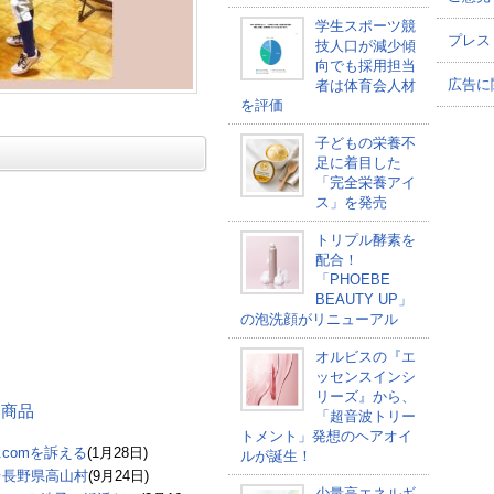
学生スポーツ競
プレス
技人口が減少傾
向でも採用担当
広告に
者は体育会人材
を評価
子どもの栄養不
足に着目した
「完全栄養アイ
ス」を発売
トリプル酵素を
配合！
「PHOEBE
BEAUTY UP」
の泡洗顔がリニューアル
オルビスの『エ
ッセンスインシ
リーズ』から、
する商品
「超音波トリー
トメント」発想のヘアオイ
.comを訴える
(1月28日)
ルが誕生！
＠長野県高山村
(9月24日)
少量高エネルギ