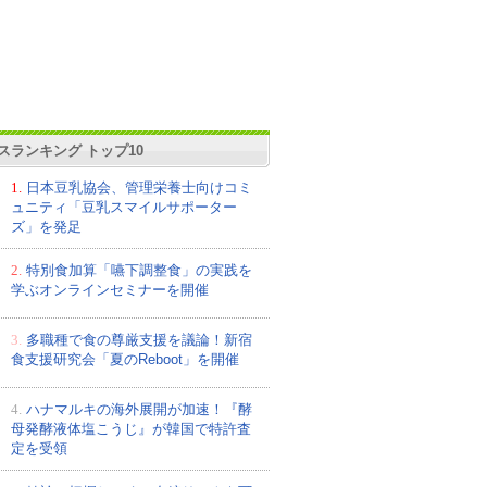
スランキング トップ10
1.
日本豆乳協会、管理栄養士向けコミ
ュニティ「豆乳スマイルサポーター
ズ」を発足
2.
特別食加算「嚥下調整食」の実践を
学ぶオンラインセミナーを開催
3.
多職種で食の尊厳支援を議論！新宿
食支援研究会「夏のReboot」を開催
4.
ハナマルキの海外展開が加速！『酵
母発酵液体塩こうじ』が韓国で特許査
定を受領