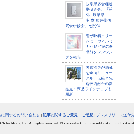
岐阜県多食種連
携研究会、『第
6回 岐阜県
多“食”種連携研
究会研修会』を開催
泡が吸着クリー
ムに！ウィルミ
ナが1品4役の多
機能クレンジン
グを発売
佐嘉酒造が酒蔵
を全面リニュー
アル、伝統と先
端技術融合の新
拠点！商品ラインナップも
刷新
告に関するお問い合わせ
|
記事に関するご意見・ご感想
|
プレスリリース送付
6 leaf-hide, Inc. All rights reserved. No reproduction or republication without wri