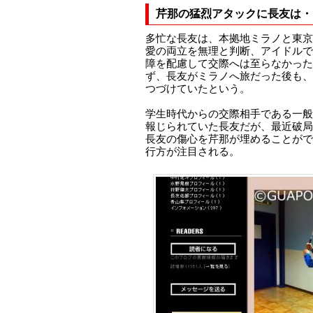
芹那の猛烈アタックに長友は・
多忙な長友は、本拠地ミラノと東京
愛の両立を無理と判断、アイドルで
障を配慮して交際へは至らなかった
ず、長友がミラノへ旅だった後も、
つづけていたという。
学生時代からの交際相手である一般
報じられていた長友だが、最近破局
長友の傷心を芹那が埋めることがで
行方が注目される。