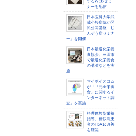
するWEBセミ
ナーを配信
日本医科大学武
蔵小杉病院が区
民公開講座「じ
んぞう病セミナ
ー」を開催
日本最適化栄養
食協会、三田市
で最適化栄養食
の講演などを実
施
マイボイスコム
が「『完全栄養
食』に関するイ
ンターネット調
査」を実施
料理体験型栄養
指導、糖尿病患
者のHbA1c改善
を確認