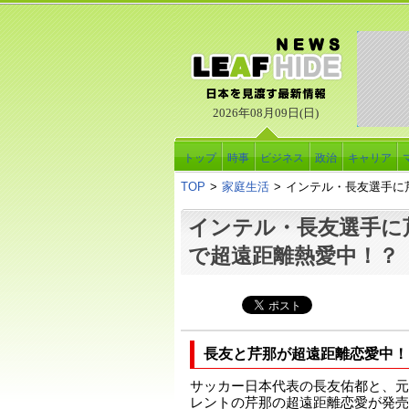
2026年08月09日(日)
トップ
時事
ビジネス
政治
キャリア
TOP
>
家庭生活
>
インテル・長友選手に
インテル・長友選手に
で超遠距離熱愛中！？
長友と芹那が超遠距離恋愛中！
サッカー日本代表の長友佑都と、元S
レントの芹那の超遠距離恋愛が発売