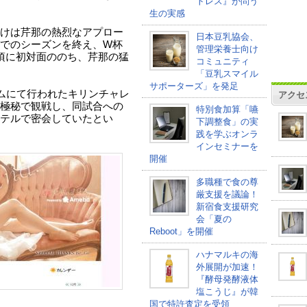
トレス』が問う
生の実感
けは芹那の熱烈なアプロー
日本豆乳協会、
でのシーズンを終え、W杯
管理栄養士向け
頃に初対面ののち、芹那の猛
コミュニティ
「豆乳スマイル
サポーターズ」を発足
ームにて行われたキリンチャレ
アクセ
極秘で観戦し、同試合への
特別食加算「嚥
テルで密会していたとい
下調整食」の実
践を学ぶオンラ
インセミナーを
開催
多職種で食の尊
厳支援を議論！
新宿食支援研究
会「夏の
Reboot」を開催
ハナマルキの海
外展開が加速！
『酵母発酵液体
塩こうじ』が韓
国で特許査定を受領