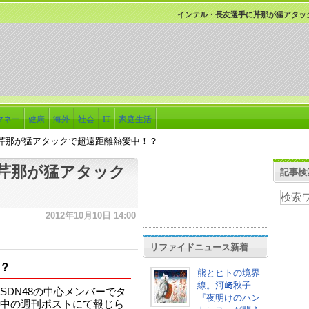
インテル・長友選手に芹那が猛アタッ
マネー
健康
海外
社会
IT
家庭生活
芹那が猛アタックで超遠距離熱愛中！？
芹那が猛アタック
記事検
2012年10月10日 14:00
リファイドニュース新着
？
熊とヒトの境界
線。河﨑秋子
DN48の中心メンバーでタ
『夜明けのハン
中の週刊ポストにて報じら