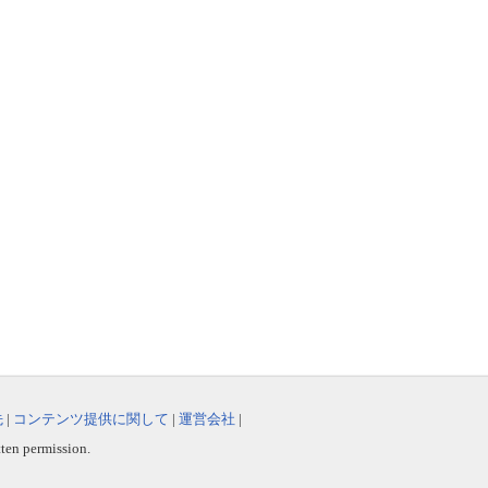
先
|
コンテンツ提供に関して
|
運営会社
|
tten permission.