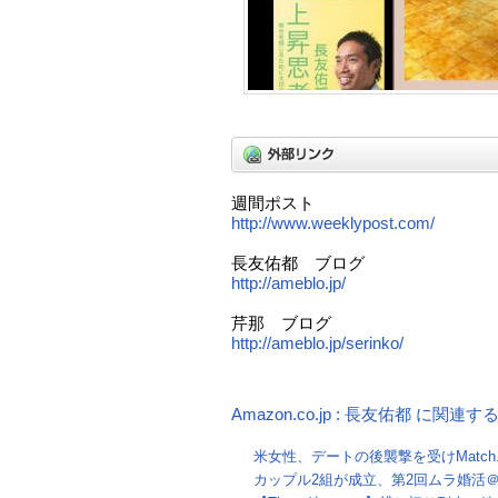
週間ポスト
http://www.weeklypost.com/
長友佑都 ブログ
http://ameblo.jp/
芹那 ブログ
http://ameblo.jp/serinko/
Amazon.co.jp : 長友佑都 に関連
米女性、デートの後襲撃を受けMatch
カップル2組が成立、第2回ムラ婚活