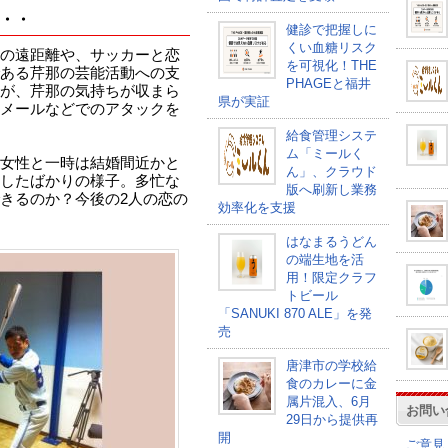
・・
健診で把握しに
くい血糖リスク
の遠距離や、サッカーと恋
を可視化！THE
ある芹那の芸能活動への支
PHAGEと福井
が、芹那の気持ちが収まら
県が実証
メールなどでのアタックを
給食管理システ
ム「ミールく
女性と一時は結婚間近かと
ん」、クラウド
したばかりの様子。多忙な
版へ刷新し業務
きるのか？今後の2人の恋の
効率化を支援
はなまるうどん
の端生地を活
用！限定クラフ
トビール
「SANUKI 870 ALE」を発
売
唐津市の学校給
食のカレーに金
属片混入、6月
お問い
29日から提供再
開
ご意見