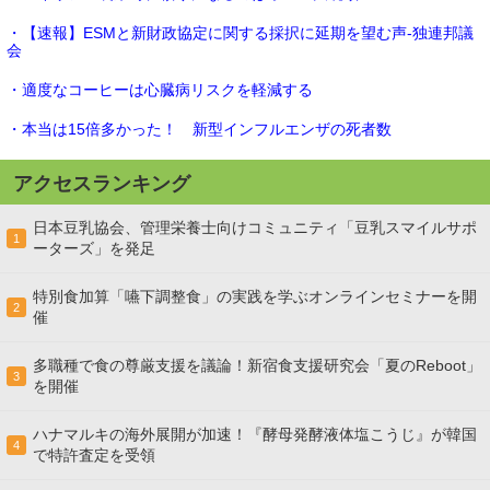
・【速報】ESMと新財政協定に関する採択に延期を望む声-独連邦議
会
・適度なコーヒーは心臓病リスクを軽減する
・本当は15倍多かった！ 新型インフルエンザの死者数
アクセスランキング
日本豆乳協会、管理栄養士向けコミュニティ「豆乳スマイルサポ
1
ーターズ」を発足
特別食加算「嚥下調整食」の実践を学ぶオンラインセミナーを開
2
催
多職種で食の尊厳支援を議論！新宿食支援研究会「夏のReboot」
3
を開催
ハナマルキの海外展開が加速！『酵母発酵液体塩こうじ』が韓国
4
で特許査定を受領