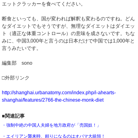
エットクラッカーを食べてください。
断食といっても、国が変われば解釈も変わるのですね。どん
なダイエットでもそうですが、無理なダイエットはダイエッ
ト（適正な体重コントロール）の意味を成さないです。ちな
みに、中国3,000年と言うのは日本だけで中国では1,000年と
言うみたいです。
編集部 sono
□外部リンク
http://shanghai.urbanatomy.com/index.php/i-ahearts-
shanghai/features/2766-the-chinese-monk-diet
■関連記事
・強制中絶の中国人夫婦を地方政府が「売国奴！」
・エイリアン襲来時、頼りになるのはオバマ大統領！