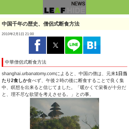
中国千年の歴史、僧侶式断食方法
2010年2月1日 21:00
中華僧侶式断食方法
shanghai.urbanatomy.comによると、中国の僧は、元来
1日当
たり2食しか
食べず、午後２時の後に断食することで良く集
中、瞑想を出来ると信じてました。「暖かくて栄養が十分だ
と、理不尽な欲望を考えさせる。」との事。