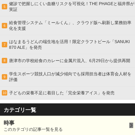
健診で把握しにくい血糖リスクを可視化！THE PHAGEと福井県が
5
実証
給食管理システム「ミールくん」、クラウド版へ刷新し業務効率
6
化を支援
はなまるうどんの端生地を活用！限定クラフトビール「SANUKI
7
870 ALE」を発売
唐津市の学校給食のカレーに金属片混入、6月29日から提供再開
8
学生スポーツ競技人口が減少傾向でも採用担当者は体育会人材を
9
評価
子どもの栄養不足に着目した「完全栄養アイス」を発売
10
カテゴリ一覧
時事
このカテゴリの記事一覧を見る