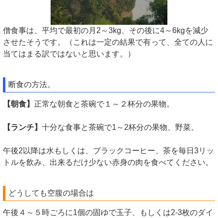
僧食事は、平均で最初の月2～3kg、その後に4～6kgを減少
させたそうです。（これは一定の結果で有って、全ての人に
当てはまる訳ではないと思います。）
断食の方法。
【朝食】
正常な朝食と茶碗で１～２杯分の果物。
【ランチ】
十分な食事と茶碗で1～2杯分の果物、野菜。
午後2以降は水もしくは、ブラックコーヒー、茶を毎日3リッ
トルを飲み、出来るだけ少ない赤身の肉を食べてください。
どうしても空腹の場合は
午後４～５時ごろに1個の固ゆで玉子、もしくは2-3枚のダイ