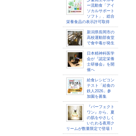
ー流動食「アイ
ソカルサポート
ソフト」、総合
栄養食品の表示許可取得
新潟県長岡市の
高校運動部食堂
で食中毒が発生
日本精神科医学
会が『認定栄養
士研修会』を開
催へ
給食レシピコン
テスト「給食の
鉄人2026」参
加園を募集
『パーフェクト
ワン』から、夏
の肌をやさしく
いたわる夜用ク
リームが数量限定で登場！