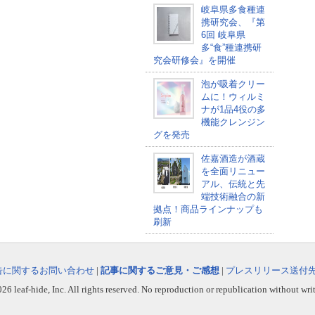
岐阜県多食種連
携研究会、『第
6回 岐阜県
多“食”種連携研
究会研修会』を開催
泡が吸着クリー
ムに！ウィルミ
ナが1品4役の多
機能クレンジン
グを発売
佐嘉酒造が酒蔵
を全面リニュー
アル、伝統と先
端技術融合の新
拠点！商品ラインナップも
刷新
告に関するお問い合わせ
|
記事に関するご意見・ご感想
|
プレスリリース送付
6 leaf-hide, Inc. All rights reserved. No reproduction or republication without wri