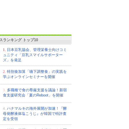
スランキング トップ10
1.
日本豆乳協会、管理栄養士向けコミ
ュニティ「豆乳スマイルサポーター
ズ」を発足
2.
特別食加算「嚥下調整食」の実践を
学ぶオンラインセミナーを開催
3.
多職種で食の尊厳支援を議論！新宿
食支援研究会「夏のReboot」を開催
4.
ハナマルキの海外展開が加速！『酵
母発酵液体塩こうじ』が韓国で特許査
定を受領