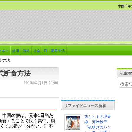
中国千年
マネー
健康
海外
社会
IT
家庭生活
食方法
式断食方法
記事検
2010年2月1日 21:00
リファイドニュース新着
によると、中国の僧は、元来
1日当た
熊とヒトの境界
断食することで良く集中、瞑
線。河﨑秋子
くて栄養が十分だと、理不
『夜明けのハン