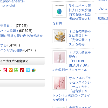
x.php/i-ahearts-
-monk-diet
学生スポーツ競
プレス
技人口が減少傾
向でも採用担当
品
広告に
者は体育会人材
を評価
「売国奴！」
(7月2日)
オバマ大統領！
(6月30日)
子どもの栄養不
足に着目した
採択に延期を望む声-独連邦議会
「完全栄養アイ
ス」を発売
減する
(6月29日)
ルエンザの死者数
(6月28日)
トリプル酵素を
配合！
「PHOEBE
BEAUTY UP」
の泡洗顔がリニューアル
オルビスの『エ
ッセンスインシ
リーズ』から、
「超音波トリー
トメント」発想のヘアオイ
ルが誕生！
少量高エネルギ