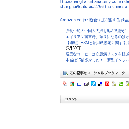
http://shanghai.urbanatomy.com/inde
shanghai/features/2766-the-chinese
Amazon.co.jp : 断食 に関連する商
強制中絶の中国人夫婦を地方政府が
エイリアン襲来時、頼りになるのは
【速報】ESMと新財政協定に関する
(6月30日)
適度なコーヒーは心臓病リスクを軽
本当は15倍多かった！ 新型インフ