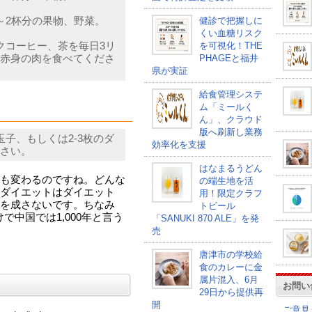
～2杯分の果物、野菜。
健診で把握しに
くい血糖リスク
クコーヒー、茶を毎日3リ
を可視化！THE
赤身の肉を食べてくださ
PHAGEと福井
県が実証
給食管理システ
ム「ミールく
ん」、クラウド
版へ刷新し業務
子、もしくは2-3枚のダ
効率化を支援
さい。
はなまるうどん
も変わるのですね。どんな
の端生地を活
ダイエットはダイエット
用！限定クラフ
を成さないです。ちなみ
トビール
で中国では1,000年と言う
「SANUKI 870 ALE」を発
売
唐津市の学校給
食のカレーに金
属片混入、6月
お問い
29日から提供再
開
ご意見