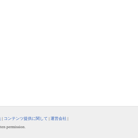
先
|
コンテンツ提供に関して
|
運営会社
|
tten permission.