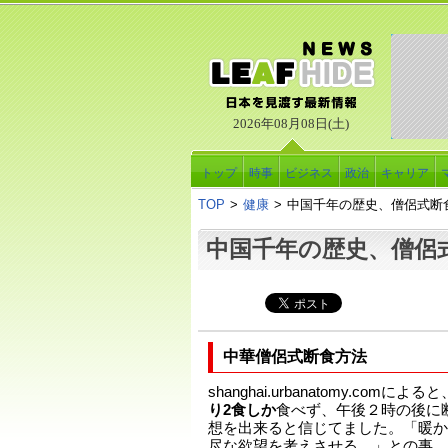
2026年08月08日(土)
トップ
時事
ビジネス
政治
キャリア
TOP
>
健康
>
中国千年の歴史、僧侶式断
中国千年の歴史、僧侶
中華僧侶式断食方法
shanghai.urbanatomy.com
り2食しか
食べず、午後２時の後に
想を出来ると信じてました。「暖か
尽な欲望を考えさせる。」との事。