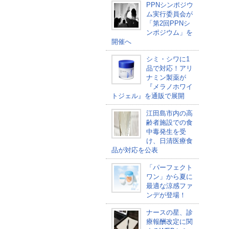
PPNシンポジウ
ム実行委員会が
「第2回PPNシ
ンポジウム」を
開催へ
シミ・シワに1
品で対応！アリ
ナミン製薬が
『メラノホワイ
トジェル』を通販で展開
江田島市内の高
齢者施設での食
中毒発生を受
け、日清医療食
品が対応を公表
「パーフェクト
ワン」から夏に
最適な涼感ファ
ンデが登場！
ナースの星、診
療報酬改定に関