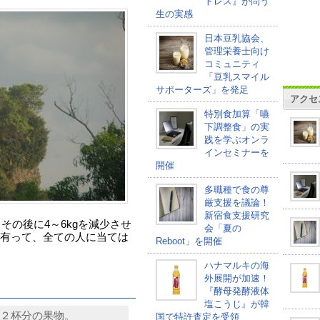
トレス』が問う
生の実感
日本豆乳協会、
管理栄養士向け
コミュニティ
「豆乳スマイル
サポーターズ」を発足
アクセ
特別食加算「嚥
下調整食」の実
践を学ぶオンラ
インセミナーを
開催
多職種で食の尊
厳支援を議論！
新宿食支援研究
その後に4～6kgを減少させ
会「夏の
有って、全ての人に当ては
Reboot」を開催
ハナマルキの海
外展開が加速！
『酵母発酵液体
塩こうじ』が韓
２杯分の果物。
国で特許査定を受領