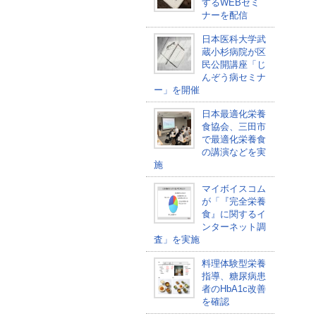
するWEBセミ
ナーを配信
日本医科大学武
蔵小杉病院が区
民公開講座「じ
んぞう病セミナ
ー」を開催
日本最適化栄養
食協会、三田市
で最適化栄養食
の講演などを実
施
マイボイスコム
が「『完全栄養
食』に関するイ
ンターネット調
査」を実施
料理体験型栄養
指導、糖尿病患
者のHbA1c改善
を確認