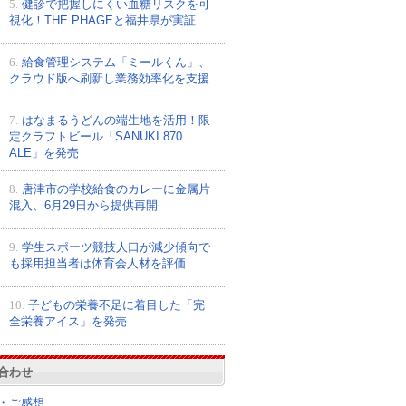
5.
健診で把握しにくい血糖リスクを可
視化！THE PHAGEと福井県が実証
6.
給食管理システム「ミールくん」、
クラウド版へ刷新し業務効率化を支援
7.
はなまるうどんの端生地を活用！限
定クラフトビール「SANUKI 870
ALE」を発売
8.
唐津市の学校給食のカレーに金属片
混入、6月29日から提供再開
9.
学生スポーツ競技人口が減少傾向で
も採用担当者は体育会人材を評価
10.
子どもの栄養不足に着目した「完
全栄養アイス」を発売
合わせ
・ご感想