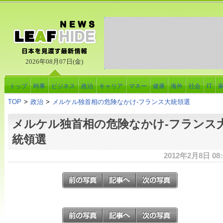
2026年08月07日(金)
トップ
時事
ビジネス
政治
キャリア
マネー
健康
海外
社会
IT
TOP
>
政治
>
メルケル独首相の危険なかけ-フランス大統領選
メルケル独首相の危険なかけ-フランス
統領選
2012年2月8日 08: