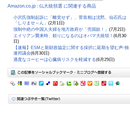
Amazon.co.jp : 仏大統領選 に関連する商品
小沢氏強制起訴に「離党せず」、菅首相は沈黙、仙石氏は
「しりませ～ん」
(2月1日)
強制中絶の中国人夫婦を地方政府が「売国奴！」
(7月2日)
エイリアン襲来時、頼りになるのはオバマ大統領！
(6月30
日)
【速報】ESMと新財政協定に関する採択に延期を望む声-独
連邦議会
(6月30日)
適度なコーヒーは心臓病リスクを軽減する
(6月29日)