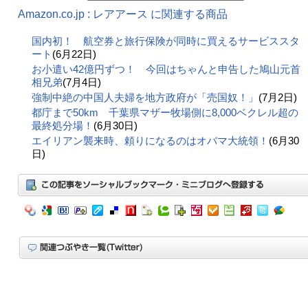
Amazon.co.jp : レアアース に関連する商品
国内初！ 航空券と旅行保険が同時に買えるサービススタ
ート
(6月22日)
お小遣い42億円ずつ！ 今回はちゃんと申告した鳩山元首
相兄弟
(7月4日)
強制中絶の中国人夫婦を地方政府が「売国奴！」
(7月2日)
都庁まで50km 千葉県マザー牧場側に8,000ベクレル超の
最終処分場！
(6月30日)
エイリアン襲来時、頼りになるのはオバマ大統領！
(6月30
日)