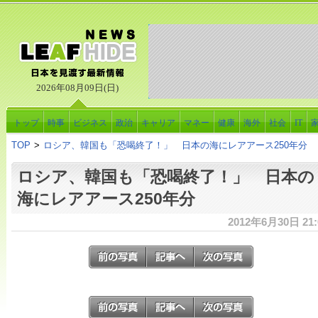
2026年08月09日(日)
トップ
時事
ビジネス
政治
キャリア
マネー
健康
海外
社会
IT
TOP
>
ロシア、韓国も「恐喝終了！」 日本の海にレアアース250年分
ロシア、韓国も「恐喝終了！」 日本の
海にレアアース250年分
2012年6月30日 21: