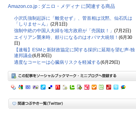
Amazon.co.jp : ダニロ・メディナ に関連する商品
小沢氏強制起訴に「離党せず」、菅首相は沈黙、仙石氏は
「しりませ～ん」
(2月1日)
強制中絶の中国人夫婦を地方政府が「売国奴！」
(7月2日)
エイリアン襲来時、頼りになるのはオバマ大統領！
(6月30
日)
【速報】ESMと新財政協定に関する採択に延期を望む声-独
連邦議会
(6月30日)
適度なコーヒーは心臓病リスクを軽減する
(6月29日)