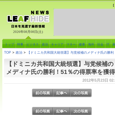
【
2026年08月08日(土)
トップ
時事
ビジネス
政治
キャリア
マネー
健康
海外
社会
IT
TOP
>
政治
>
【ドミニカ共和国大統領選】与党候補のメディナ氏の勝利！
【ドミニカ共和国大統領選】与党候補の
メディナ氏の勝利！51％の得票率を獲得
2012年5月23日 02: