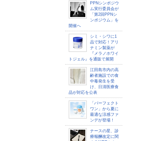
PPNシンポジウ
ム実行委員会が
「第2回PPNシ
ンポジウム」を
開催へ
シミ・シワに1
品で対応！アリ
ナミン製薬が
『メラノホワイ
トジェル』を通販で展開
江田島市内の高
齢者施設での食
中毒発生を受
け、日清医療食
品が対応を公表
「パーフェクト
ワン」から夏に
最適な涼感ファ
ンデが登場！
ナースの星、診
療報酬改定に関