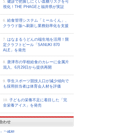
5.
健診で把握しにくい血糖リスクを可
視化！THE PHAGEと福井県が実証
6.
給食管理システム「ミールくん」、
クラウド版へ刷新し業務効率化を支援
7.
はなまるうどんの端生地を活用！限
定クラフトビール「SANUKI 870
ALE」を発売
8.
唐津市の学校給食のカレーに金属片
混入、6月29日から提供再開
9.
学生スポーツ競技人口が減少傾向で
も採用担当者は体育会人材を評価
10.
子どもの栄養不足に着目した「完
全栄養アイス」を発売
合わせ
・ご感想