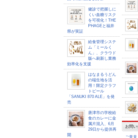
健診で把握しに
くい血糖リスク
を可視化！THE
PHAGEと福井
県が実証
給食管理システ
ム「ミールく
ん」、クラウド
版へ刷新し業務
効率化を支援
はなまるうどん
の端生地を活
用！限定クラフ
トビール
「SANUKI 870 ALE」を発
売
唐津市の学校給
食のカレーに金
属片混入、6月
お問い
29日から提供再
開
ご意見