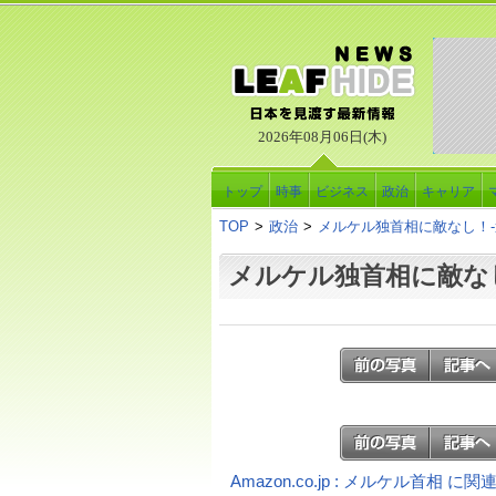
2026年08月06日(木)
トップ
時事
ビジネス
政治
キャリア
TOP
>
政治
>
メルケル独首相に敵なし！
メルケル独首相に敵な
Amazon.co.jp : メルケル首相 に