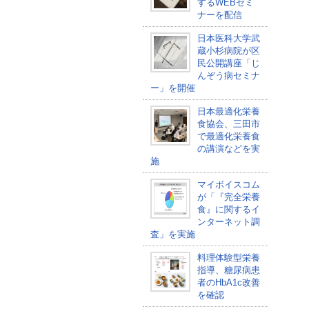
するWEBセミ
ナーを配信
日本医科大学武
蔵小杉病院が区
民公開講座「じ
んぞう病セミナ
ー」を開催
日本最適化栄養
食協会、三田市
で最適化栄養食
の講演などを実
施
マイボイスコム
が「『完全栄養
食』に関するイ
ンターネット調
査」を実施
料理体験型栄養
指導、糖尿病患
者のHbA1c改善
を確認