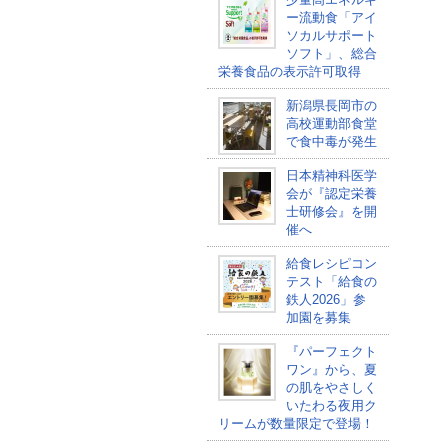
ー流動食「アイ
ソカルサポート
ソフト」、総合
栄養食品の表示許可取得
新潟県長岡市の
高校運動部食堂
で食中毒が発生
日本精神科医学
会が『認定栄養
士研修会』を開
催へ
給食レシピコン
テスト「給食の
鉄人2026」参
加園を募集
『パーフェクト
ワン』から、夏
の肌をやさしく
いたわる夜用ク
リームが数量限定で登場！