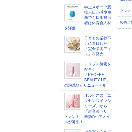
学生スポーツ競
プレス
技人口が減少傾
向でも採用担当
広告に
者は体育会人材
を評価
子どもの栄養不
足に着目した
「完全栄養アイ
ス」を発売
トリプル酵素を
配合！
「PHOEBE
BEAUTY UP」
の泡洗顔がリニューアル
オルビスの『エ
ッセンスインシ
リーズ』から、
「超音波トリー
トメント」発想のヘアオイ
ルが誕生！
少量高エネルギ