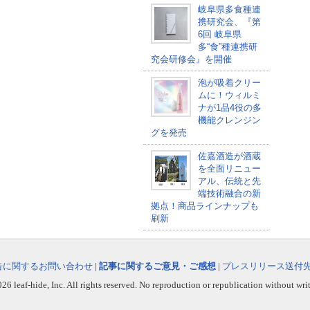
岐阜県多食種連
携研究会、『第
6回 岐阜県
多“食”種連携研
究会研修会』を開催
泡が吸着クリー
ムに！ウィルミ
ナが1品4役の多
機能クレンジン
グを発売
佐嘉酒造が酒蔵
を全面リニュー
アル、伝統と先
端技術融合の新
拠点！商品ラインナップも
刷新
告に関するお問い合わせ
|
記事に関するご意見・ご感想
|
プレスリリース送付
6 leaf-hide, Inc. All rights reserved. No reproduction or republication without wri