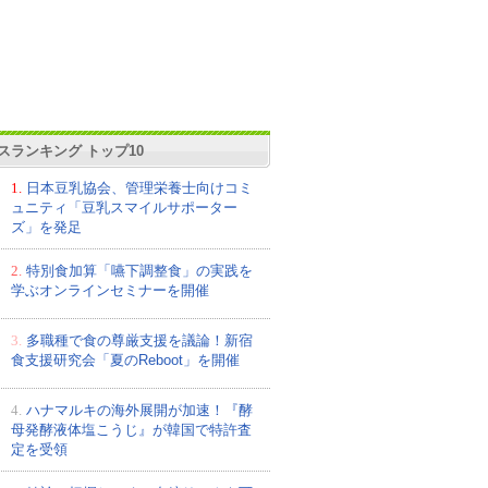
スランキング トップ10
1.
日本豆乳協会、管理栄養士向けコミ
ュニティ「豆乳スマイルサポーター
ズ」を発足
2.
特別食加算「嚥下調整食」の実践を
学ぶオンラインセミナーを開催
3.
多職種で食の尊厳支援を議論！新宿
食支援研究会「夏のReboot」を開催
4.
ハナマルキの海外展開が加速！『酵
母発酵液体塩こうじ』が韓国で特許査
定を受領