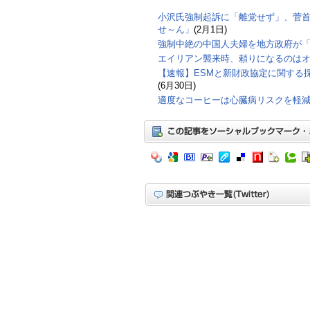
小沢氏強制起訴に「離党せず」、菅
せ～ん」
(2月1日)
強制中絶の中国人夫婦を地方政府が
エイリアン襲来時、頼りになるのは
【速報】ESMと新財政協定に関する
(6月30日)
適度なコーヒーは心臓病リスクを軽