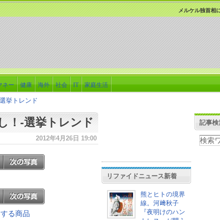
メルケル独首相に
マネー
健康
海外
社会
IT
家庭生活
-選挙トレンド
し！-選挙トレンド
記事検
2012年4月26日 19:00
リファイドニュース新着
熊とヒトの境界
線。河﨑秋子
『夜明けのハン
関連する商品