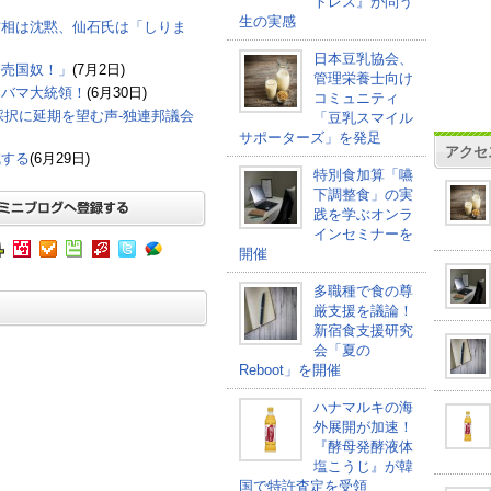
トレス』が問う
生の実感
首相は沈黙、仙石氏は「しりま
日本豆乳協会、
「売国奴！」
(7月2日)
管理栄養士向け
オバマ大統領！
(6月30日)
コミュニティ
採択に延期を望む声-独連邦議会
「豆乳スマイル
サポーターズ」を発足
アクセ
減する
(6月29日)
特別食加算「嚥
下調整食」の実
践を学ぶオンラ
インセミナーを
開催
多職種で食の尊
厳支援を議論！
新宿食支援研究
会「夏の
Reboot」を開催
ハナマルキの海
外展開が加速！
『酵母発酵液体
塩こうじ』が韓
国で特許査定を受領