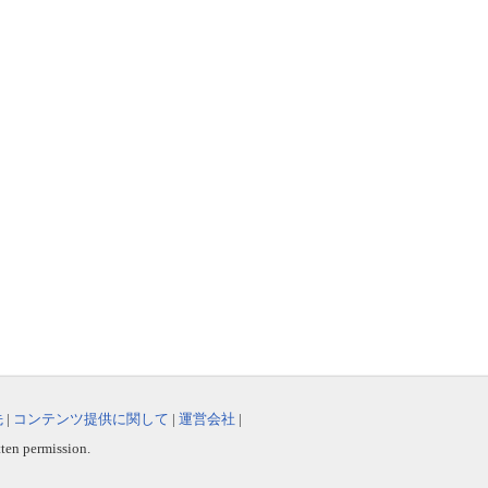
先
|
コンテンツ提供に関して
|
運営会社
|
tten permission.