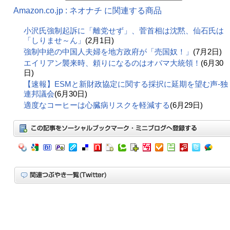
Amazon.co.jp : ネオナチ に関連する商品
小沢氏強制起訴に「離党せず」、菅首相は沈黙、仙石氏は
「しりませ～ん」
(2月1日)
強制中絶の中国人夫婦を地方政府が「売国奴！」
(7月2日)
エイリアン襲来時、頼りになるのはオバマ大統領！
(6月30
日)
【速報】ESMと新財政協定に関する採択に延期を望む声-独
連邦議会
(6月30日)
適度なコーヒーは心臓病リスクを軽減する
(6月29日)