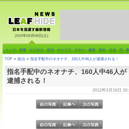
2026年08月08日(土)
トップ
時事
ビジネス
政治
キャリア
マネー
健康
海外
社会
IT
TOP
>
政治
>
指名手配中のネオナチ、160人中46人が逮捕される！
指名手配中のネオナチ、160人中46人が
逮捕される！
2012年3月16日 20: