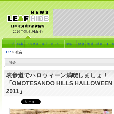
2026年08月10日(月)
トップ
時事
ビジネス
政治
キャリア
マネー
健康
海外
社会
IT
TOP
>
社会
社会
表参道でハロウィーン満喫しましょ！
「OMOTESANDO HILLS HALLOWEEN
2011」